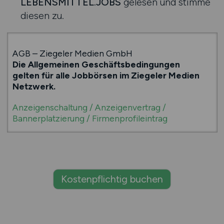
LEBENSMITTEL.JOBS
gelesen und stimme
diesen zu.
AGB – Ziegeler Medien GmbH
Die Allgemeinen Geschäftsbedingungen
gelten für alle Jobbörsen im Ziegeler Medien
Netzwerk.
Anzeigenschaltung / Anzeigenvertrag /
Bannerplatzierung / Firmenprofileintrag
1a
Anzeigenvertrag im Sinne der hier aufgeführten
Allgemeinen Geschäftsbedingungen, ist der Vertrag
Kostenpflichtig buchen
über die Einschaltung einer oder mehrerer Anzeigen
oder auch Banner eines Stellenanbieters oder anderer
Auftraggeber auf unserem Internetportal /
Internetseiten, zum Zwecke der Bekanntmachung und
Verbreitung.