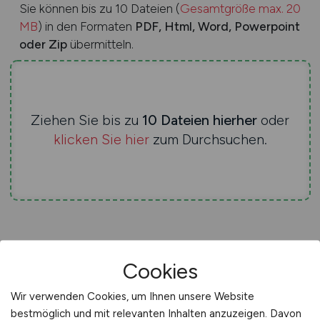
Sie können bis zu 10 Dateien (
Gesamtgröße max. 20
MB
) in den Formaten
PDF, Html, Word, Powerpoint
oder Zip
übermitteln.
Ziehen Sie bis zu
10 Dateien hierher
oder
klicken Sie hier
zum Durchsuchen.
Bemerkungen / Nachricht an uns
Cookies
Wir verwenden Cookies, um Ihnen unsere Website
bestmöglich und mit relevanten Inhalten anzuzeigen. Davon