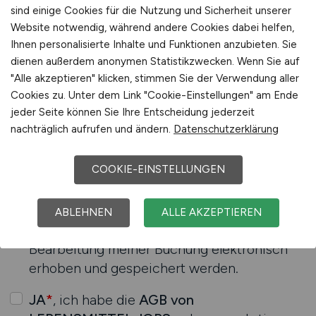
sind einige Cookies für die Nutzung und Sicherheit unserer
Website notwendig, während andere Cookies dabei helfen,
Ihnen personalisierte Inhalte und Funktionen anzubieten. Sie
dienen außerdem anonymen Statistikzwecken. Wenn Sie auf
"Alle akzeptieren" klicken, stimmen Sie der Verwendung aller
Cookies zu. Unter dem Link "Cookie-Einstellungen" am Ende
jeder Seite können Sie Ihre Entscheidung jederzeit
Datenschutz / AGB
nachträglich aufrufen und ändern.
Datenschutzerklärung
COOKIE-EINSTELLUNGEN
JA
*
, ich habe die
Datenschutzerklärung
zur
Kenntnis genommen. Ich stimme zu, dass
ABLEHNEN
ALLE AKZEPTIEREN
meine Daten und Angaben zum Zweck der
Bearbeitung meiner Buchung elektronisch
erhoben und gespeichert werden.
JA
*
, ich habe die
AGB von