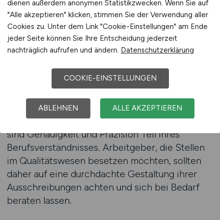
dienen außerdem anonymen Statistikzwecken. Wenn Sie auf
Stellenanzeigen
"Alle akzeptieren" klicken, stimmen Sie der Verwendung aller
Cookies zu. Unter dem Link "Cookie-Einstellungen" am Ende
Eine professionelle Stellenanzeige ist mehr als
jeder Seite können Sie Ihre Entscheidung jederzeit
eine reine Beschreibung der Aufgaben und
nachträglich aufrufen und ändern.
Datenschutzerklärung
Anforderungen. Gerade im Bereich
Qualitätsmanagement kommt es darauf an,
COOKIE-EINSTELLUNGEN
Kompetenz, Verlässlichkeit und Verantwortung
zu vermitteln. Bewerber, die sich in diesem
Segment bewegen, achten auf Details,
ABLEHNEN
ALLE AKZEPTIEREN
Strukturen und Formulierungen – schließlich
sind Genauigkeit und Präzision Teil ihres
Berufsverständnisses. Arbeitgeber, die Stellen
im Qualitätswesen besetzen möchten, sollten
daher auf eine durchdachte Gestaltung ihrer
Ausschreibungen achten und sich bei Bedarf
beraten lassen.