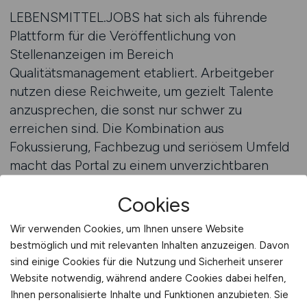
LEBENSMITTEL.JOBS hat sich als führende
Plattform für die Veröffentlichung von
Stellenanzeigen im Bereich
Qualitätsmanagement etabliert. Arbeitgeber
nutzen diese Reichweite, um gezielt Talente
anzusprechen, die sonst nur schwer zu
erreichen sind. Die Kombination aus
Fokussierung, Fachbezug und seriösem Umfeld
macht das Portal zu einem unverzichtbaren
Werkzeug im Recruiting-Prozess der
Cookies
Lebensmittelindustrie.
Wir verwenden Cookies, um Ihnen unsere Website
Stellenanzeigen auf LEBENSMITTEL.JOBS
bestmöglich und mit relevanten Inhalten anzuzeigen. Davon
schalten
sind einige Cookies für die Nutzung und Sicherheit unserer
Website notwendig, während andere Cookies dabei helfen,
Beratung zu erfolgreichen QM-
Ihnen personalisierte Inhalte und Funktionen anzubieten. Sie