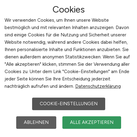
Veredelungsprozesse –
Cookies
LEBENSMITTEL.JOBS
Wir verwenden Cookies, um Ihnen unsere Website
bestmöglich und mit relevanten Inhalten anzuzeigen. Davon
Das Recruiting für die Lebensmittelveredelung
sind einige Cookies für die Nutzung und Sicherheit unserer
stellt besondere Anforderungen, weil der
Website notwendig, während andere Cookies dabei helfen,
Bereich stark von Erfahrung, Präzision und
Ihnen personalisierte Inhalte und Funktionen anzubieten. Sie
Prozessverständnis geprägt ist. Bewerber
dienen außerdem anonymen Statistikzwecken. Wenn Sie auf
möchten erkennen, wie ein Unternehmen seine
"Alle akzeptieren" klicken, stimmen Sie der Verwendung aller
Veredelungsprozesse organisiert, welche
Cookies zu. Unter dem Link "Cookie-Einstellungen" am Ende
Standards gelten und wie Produktionslinien
jeder Seite können Sie Ihre Entscheidung jederzeit
strukturiert sind. Arbeitgeber, die dies
nachträglich aufrufen und ändern.
Datenschutzerklärung
nachvollziehbar beschreiben, schaffen
Vertrauen und überzeugen qualifizierte
COOKIE-EINSTELLUNGEN
Fachkräfte. Ein weiterer grundlegender Punkt ist
die Kommunikation realistischer Anforderungen:
ABLEHNEN
ALLE AKZEPTIEREN
Viele Veredelungsprozesse erfordern manuelle
Fertigkeiten, hohe Aufmerksamkeit und die