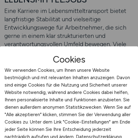
Eine Karriere im Lebensmitteltransport bietet
langfristige Stabilität und vielseitige
Entwicklungswege für Arbeitnehmer, die sich
gerne in einem klar strukturierten und
verantwortungsvollen Umfeld bewegen. Viele
Karrieren beginnen mit klassischen Aufgaben
Cookies
der Auslieferung oder des Fahrens bestimmter
Routen. Mit wachsender Erfahrung eröffnen
Wir verwenden Cookies, um Ihnen unsere Website
sich zusätzliche Möglichkeiten, etwa die
bestmöglich und mit relevanten Inhalten anzuzeigen. Davon
Betreuung einzelner Kunden, die Übernahme
sind einige Cookies für die Nutzung und Sicherheit unserer
Website notwendig, während andere Cookies dabei helfen,
von Tourenplanung oder Aufgaben im Bereich
Ihnen personalisierte Inhalte und Funktionen anzubieten. Sie
Logistikkoordination. Menschen, die bereit sind,
dienen außerdem anonymen Statistikzwecken. Wenn Sie auf
Verantwortung zu übernehmen und sich mit
"Alle akzeptieren" klicken, stimmen Sie der Verwendung aller
modernen Transportprozessen
Cookies zu. Unter dem Link "Cookie-Einstellungen" am Ende
auseinanderzusetzen, können sich Schritt für
jeder Seite können Sie Ihre Entscheidung jederzeit
Schritt weiterentwickeln. Der
nachträglich aufrufen und ändern.
Datenschutzerklärung