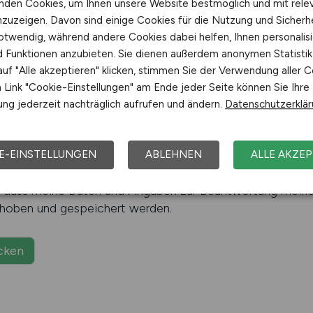
nden Cookies, um Ihnen unsere Website bestmöglich und mit rele
nzuzeigen. Davon sind einige Cookies für die Nutzung und Sicherh
otwendig, während andere Cookies dabei helfen, Ihnen personalisi
nd Funktionen anzubieten. Sie dienen außerdem anonymen Statisti
uf "Alle akzeptieren" klicken, stimmen Sie der Verwendung aller C
Link "Cookie-Einstellungen" am Ende jeder Seite können Sie Ihre
ng jederzeit nachträglich aufrufen und ändern.
Datenschutzerklä
E-EINSTELLUNGEN
ABLEHNEN
ALLE AKZEP
 die
Datenschutzerklärung
zur Kenntnis genommen.
, dass meine Daten und Angaben zur Beantwortung meine
rhoben und gespeichert werden.
cken