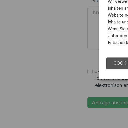
Mitteilung
*
Wir verwe
Inhalten a
Website n
Inhalte u
Wenn Sie a
Unter dem 
Entscheidu
COOKI
JA
*
, ich habe
Ich stimme zu
elektronisch e
Anfrage abschi