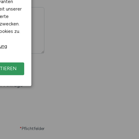
vanten
eit unserer
erte
kzwecken.
ookies zu.
rung
TIEREN
r Anfrage
*
Pflichtfelder