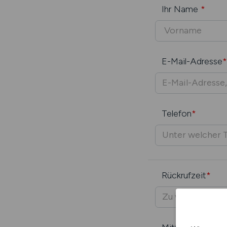
Ihr Name
*
E-Mail-Adresse
*
Telefon
*
Rückrufzeit
*