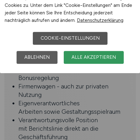
Kommunikationsstärke
Cookies zu. Unter dem Link "Cookie-Einstellungen" am Ende
Strategisches Denken und
jeder Seite können Sie Ihre Entscheidung jederzeit
unternehmerisches Handeln
nachträglich aufrufen und ändern.
Datenschutzerklärung
Benefits
COOKIE-EINSTELLUNGEN
Unbefristete Festanstellung bei einem
ABLEHNEN
ALLE AKZEPTIEREN
renommierten Arbeitgeber
Attraktives Gehaltspaket inkl.
Bonusregelung
Firmenwagen - auch zur privaten
Nutzung
Eigenverantwortliches
Arbeiten sowie Gestaltungsspielraum
Verantwortungsvolle Position
mit Berichtslinie direkt an die
Geschäftsführung