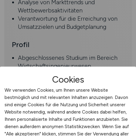
Analyse von Markttrends und
Wettbewerbsaktivitäten
Verantwortung für die Erreichung von
Umsatzzielen und Budgetplanung
Profil
Abgeschlossenes Studium im Bereich
Wirtschaftsingenieurwesen,
Maschinenbau, Betriebswirtschaft oder
Cookies
vergleichbare Qualifikation
Mehrjährige Berufserfahrung im
Wir verwenden Cookies, um Ihnen unsere Website
bestmöglich und mit relevanten Inhalten anzuzeigen. Davon
technischen Vertrieb im
sind einige Cookies für die Nutzung und Sicherheit unserer
Sondermaschinenbau
Website notwendig, während andere Cookies dabei helfen,
Idealerweise ausgeprägtes Netzwerk in
Ihnen personalisierte Inhalte und Funktionen anzubieten. Sie
der Lebensmittelindustrie
dienen außerdem anonymen Statistikzwecken. Wenn Sie auf
Führungserfahrung und ausgeprägte
"Alle akzeptieren" klicken, stimmen Sie der Verwendung aller