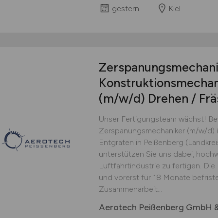
gestern
Kiel
Zerspanungsmechani
Konstruktionsmechani
(m/w/d)
Drehen / Frä
Unser Fertigungsteam wächst! Bew
Zerspanungsmechaniker (m/w/d) i
Entgraten in Peißenberg (Landkre
unterstützen Sie uns dabei, hochw
Luftfahrtindustrie zu fertigen. Die P
und vorerst für 18 Monate befriste
Zusammenarbeit...
Aerotech Peißenberg GmbH &