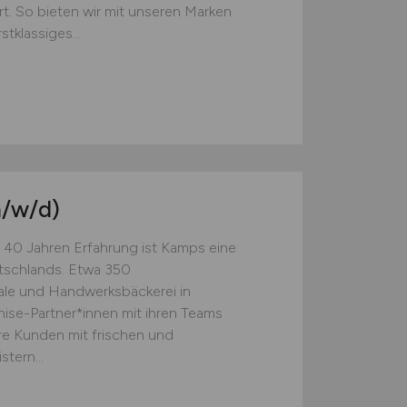
rt. So bieten wir mit unseren Marken
klassiges...
/w/d)
 40 Jahren Erfahrung ist Kamps eine
tschlands. Etwa 350
rale und Handwerksbäckerei in
ise-Partner*innen mit ihren Teams
re Kunden mit frischen und
tern...