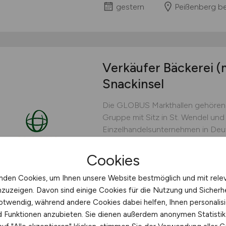
gestern
Peißenberg be
Verkäufer Bäckerei
(
Snackinsel
Die GLOBUS Markthallen gehören
Gruppe mit Sitz in St. Wendel und
Einzelhandelsunternehmen in Deut
und rund 20.000 Mitarbeitenden b
einzigartiges Einkaufserlebnis mi
Cookies
Non-Food-Artikeln....
nden Cookies, um Ihnen unsere Website bestmöglich und mit rele
Globus Handelshof GmbH & Co
nzuzeigen. Davon sind einige Cookies für die Nutzung und Sicherh
otwendig, während andere Cookies dabei helfen, Ihnen personalisi
vor 2 Tagen
Zwickau
nd Funktionen anzubieten. Sie dienen außerdem anonymen Statisti