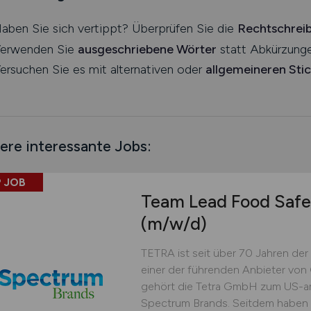
aben Sie sich vertippt? Überprüfen Sie die
Rechtschrei
erwenden Sie
ausgeschriebene Wörter
statt Abkürzunge
ersuchen Sie es mit alternativen oder
allgemeineren Sti
ere interessante Jobs:
 JOB
Team Lead Food Safe
(m/w/d)
TETRA ist seit über 70 Jahren der 
einer der führenden Anbieter von
gehört die Tetra GmbH zum US-a
Spectrum Brands. Seitdem haben wi