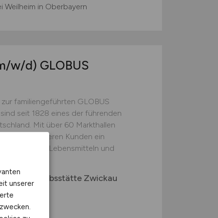
i Weilheim in Oberbayern
m/w/d)
GLOBUS
 zur familiengeführten GLOBUS
 sind seit 1828 eines der führenden
schland. Mit über 60 Markthallen
ieten wir unseren Kunden ein
t hochwertigen Lebensmitteln und
vanten
. KG Betriebsstätte Zwickau
eit unserer
erte
kzwecken.