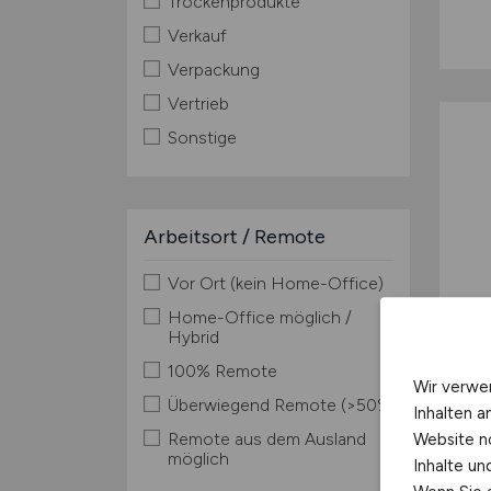
Trockenprodukte
Verkauf
Verpackung
Vertrieb
Sonstige
Arbeitsort / Remote
Vor Ort (kein Home-Office)
Home-Office möglich /
Hybrid
100% Remote
Wir verwe
Überwiegend Remote (>50%)
Inhalten a
Remote aus dem Ausland
Website n
möglich
Inhalte u