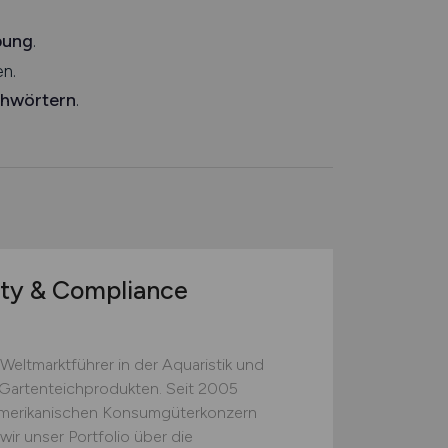
bung
.
n.
chwörtern
.
ty & Compliance
Weltmarktführer in der Aquaristik und
 Gartenteichprodukten. Seit 2005
merikanischen Konsumgüterkonzern
r unser Portfolio über die