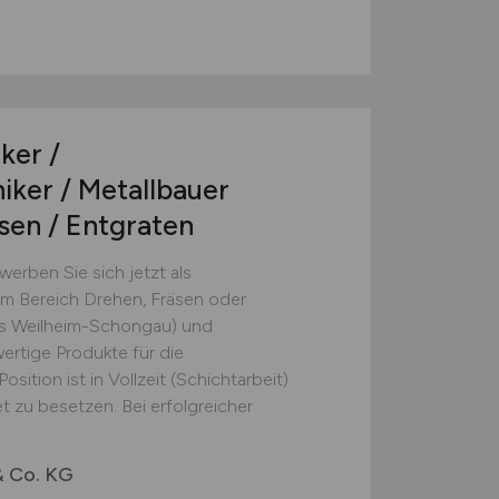
ker /
ker / Metallbauer
sen / Entgraten
erben Sie sich jetzt als
m Bereich Drehen, Fräsen oder
is Weilheim-Schongau) und
ertige Produkte für die
osition ist in Vollzeit (Schichtarbeit)
t zu besetzen. Bei erfolgreicher
 Co. KG