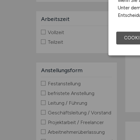
Wenn Sie a
Unter dem 
Entscheidu
Arbeitszeit
Vollzeit
COOKI
Teilzeit
Anstellungsform
Festanstellung
befristete Anstellung
Leitung / Führung
Geschäftsleitung / Vorstand
Projektarbeit / Freelancer
Arbeitnehmerüberlassung