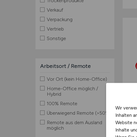
Trockenprodukte
Verkauf
Verpackung
Vertrieb
Sonstige
Arbeitsort / Remote
Vor Ort (kein Home-Office)
Home-Office möglich /
Hybrid
100% Remote
Wir verwe
Überwiegend Remote (>50%)
Inhalten a
Remote aus dem Ausland
Website n
möglich
Inhalte u