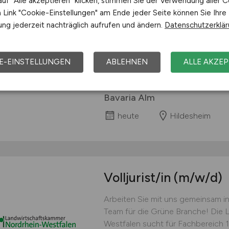
uf "Alle akzeptieren" klicken, stimmen Sie der Verwendung aller C
Link "Cookie-Einstellungen" am Ende jeder Seite können Sie Ihre
Koch (w/m/d) Befristet, Voll- oder 
ng jederzeit nachträglich aufrufen und ändern.
Datenschutzerklä
bieten: einen sicheren Arbeitspla
wachsen immer weiter und werden
individuelle und umfangreiche Ein
E-EINSTELLUNGEN
ABLEHNEN
ALLE AKZEP
hausinternen Akademie „Suniversi
Betrieb sowie ein E-Learning-Tool
Bavaria Alm
heute
Hildesheim
Volljurist/in
(m/w/d)
Arbeiten Sie mit uns gemeinsam i
Team für die Grüne Branche! Die
Westfalen sucht für Fachbereich 