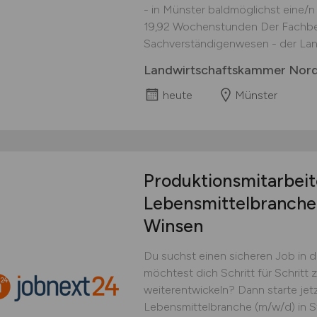
- in Münster baldmöglichst eine/n Vo
19,92 Wochenstunden Der Fachber
Sachverständigenwesen - der Lan
Landwirtschaftskammer Nord
heute
Münster
Produktionsmitarbeit
Lebensmittelbranch
Winsen
Du suchst einen sicheren Job in 
möchtest dich Schritt für Schritt
weiterentwickeln? Dann starte jetz
Lebensmittelbranche (m/w/d) in Ste