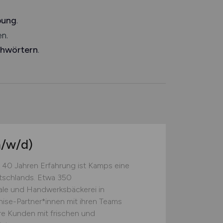
bung
.
n.
chwörtern
.
/w/d)
 40 Jahren Erfahrung ist Kamps eine
tschlands. Etwa 350
rale und Handwerksbäckerei in
ise-Partner*innen mit ihren Teams
re Kunden mit frischen und