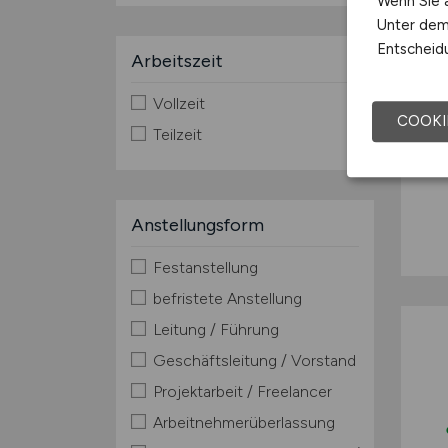
Wenn Sie a
Unter dem 
Entscheidu
Arbeitszeit
Vollzeit
COOKI
Teilzeit
Anstellungsform
Festanstellung
befristete Anstellung
Leitung / Führung
Geschäftsleitung / Vorstand
Projektarbeit / Freelancer
Arbeitnehmerüberlassung