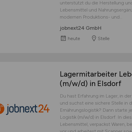
unterstützt du die Herstellung u
Lebensmittel und Nahrungsergänzu
modernen Produktions- und...
jobnext24 GmbH
heute
Stelle
Lagermitarbeiter Leb
(m/w/d)
in Elsdorf
Du hast Erfahrung im Lager, in d
und suchst eine sichere Stelle in 
Ernährungslogistik? Dann starte je
Logistik (m/w/d) in Elsdorf. In die
Lebensmittel, verpackst Waren, b
vor und arbeitest mit Scanner so