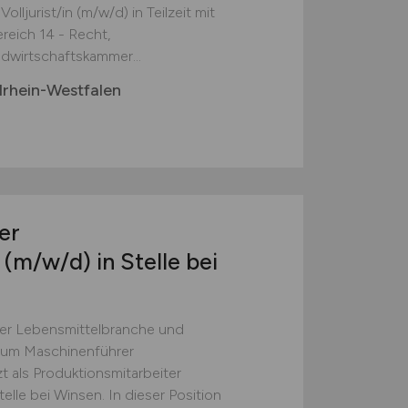
lljurist/in (m/w/d) in Teilzeit mit
eich 14 - Recht,
dwirtschaftskammer...
rhein-Westfalen
er
e
(m/w/d)
in Stelle bei
der Lebensmittelbranche und
 zum Maschinenführer
t als Produktionsmitarbeiter
lle bei Winsen. In dieser Position