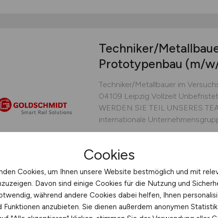
Techniker/Metallbaue
Prototypenbau
(m/w
Techniker/Metallbauer im Versuc
04109 Leipzig Vollzeit Unbefris
WERDEN SIE TEIL UNSERES TEAMS
internationale Unternehmensgrupp
Goldschmidt Holding GmbH
Cookies
heute
Leipzig
nden Cookies, um Ihnen unsere Website bestmöglich und mit rele
nzuzeigen. Davon sind einige Cookies für die Nutzung und Sicherh
otwendig, während andere Cookies dabei helfen, Ihnen personalisi
nd Funktionen anzubieten. Sie dienen außerdem anonymen Statisti
Koch
(w/m/d)