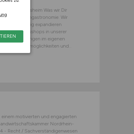
ookies zu.
Teilzeit · Hildesheim Was wir Dir
rung
tz in der Systemgastronomie: Wir
 auch zukünftig expandieren
arbeitung Workshops in unserer
TIEREN
ty“ und Schulungen im eigenen
 Entwicklungsmöglichkeiten und...
n einem motivierten und engagierten
 Landwirtschaftskammer Nordrhein-
14 - Recht / Sachverständigenwesen