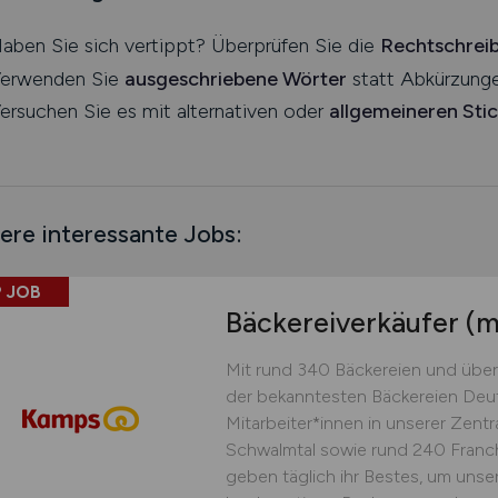
aben Sie sich vertippt? Überprüfen Sie die
Rechtschrei
erwenden Sie
ausgeschriebene Wörter
statt Abkürzunge
ersuchen Sie es mit alternativen oder
allgemeineren Sti
ere interessante Jobs:
 JOB
Bäckereiverkäufer
(m
Mit rund 340 Bäckereien und über
der bekanntesten Bäckereien Deu
Mitarbeiter*innen in unserer Zent
Schwalmtal sowie rund 240 Franch
geben täglich ihr Bestes, um unse