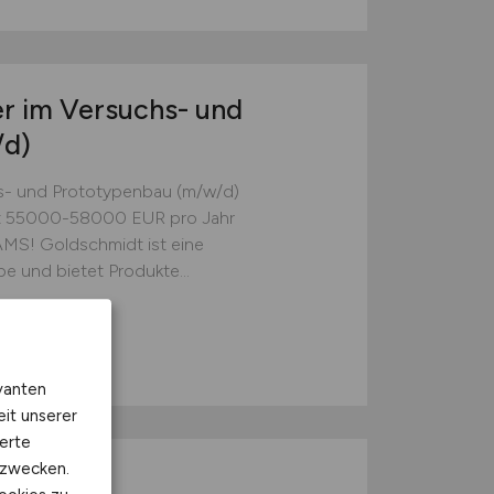
r im Versuchs- und
/d)
hs- und Prototypenbau (m/w/d)
tet 55000-58000 EUR pro Jahr
! Goldschmidt ist eine
e und bietet Produkte...
vanten
eit unserer
erte
kzwecken.