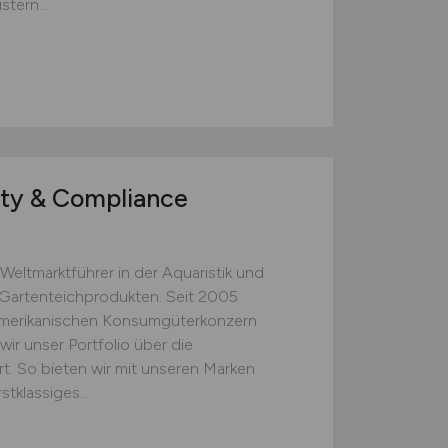
tern...
ty & Compliance
Weltmarktführer in der Aquaristik und
 Gartenteichprodukten. Seit 2005
merikanischen Konsumgüterkonzern
r unser Portfolio über die
rt. So bieten wir mit unseren Marken
klassiges...