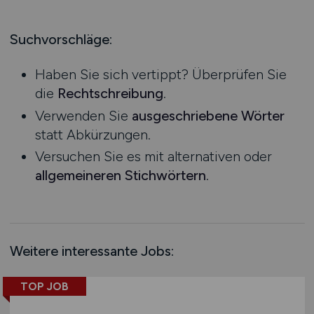
Handel
Bachelor-/ Master-/ Diplom-Arbeit
Hessen
Industrie
Studentenjobs / Werkstudenten
Mecklenburg-Vorpommern
Suchvorschläge:
Kaffee / Tee
Ausbildung / Studium
Niedersachsen
kaufmännischer Bereich
Praktikum
Haben Sie sich vertippt? Überprüfen Sie
Nordrhein-Westfalen
Konstruktion
die
Rechtschreibung
.
Rheinland-Pfalz
Kosmetika
Verwenden Sie
ausgeschriebene Wörter
Saarland
Landwirtschaft / Agrar
statt Abkürzungen.
Sachsen
Logistik / Materialwirtschaft
Versuchen Sie es mit alternativen oder
Sachsen-Anhalt
Management / Leitung
allgemeineren Stichwörtern
.
Schleswig-Holstein
Marketing / PR / Werbung
Thüringen
Maschinenbau / Anlagenbau
Deutschlandweit
Medien / Grafik / Design / Druck
Österreich
Medizin
Weitere interessante Jobs:
Schweiz
Molkereiprodukte
Europa
TOP JOB
Non-Food
International
Obst / Gemüse