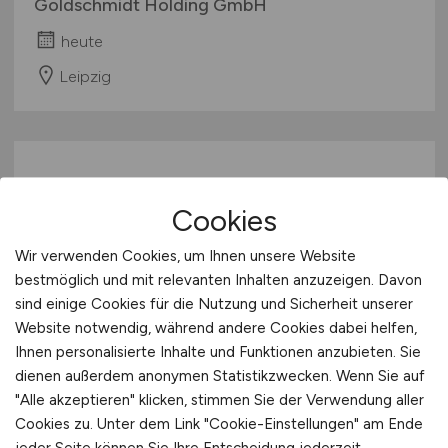
Goldschmidt Holding GmbH
heute
Leipzig
Cookies
Wir verwenden Cookies, um Ihnen unsere Website
bestmöglich und mit relevanten Inhalten anzuzeigen. Davon
Koch
(w/m/d)
sind einige Cookies für die Nutzung und Sicherheit unserer
Website notwendig, während andere Cookies dabei helfen,
Bavaria Alm
Ihnen personalisierte Inhalte und Funktionen anzubieten. Sie
dienen außerdem anonymen Statistikzwecken. Wenn Sie auf
heute
"Alle akzeptieren" klicken, stimmen Sie der Verwendung aller
Hildesheim
Cookies zu. Unter dem Link "Cookie-Einstellungen" am Ende
jeder Seite können Sie Ihre Entscheidung jederzeit