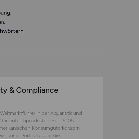
bung
.
n.
chwörtern
.
ty & Compliance
Weltmarktführer in der Aquaristik und
 Gartenteichprodukten. Seit 2005
merikanischen Konsumgüterkonzern
r unser Portfolio über die