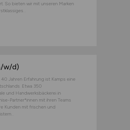
rt. So bieten wir mit unseren Marken
klassiges...
/w/d)
 40 Jahren Erfahrung ist Kamps eine
tschlands. Etwa 350
rale und Handwerksbäckerei in
ise-Partner*innen mit ihren Teams
re Kunden mit frischen und
tern...