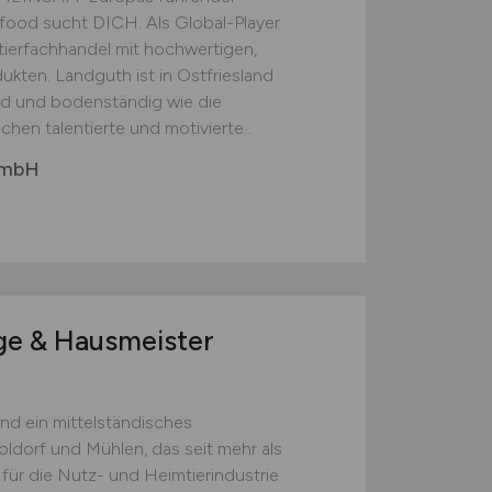
food sucht DICH. Als Global-Player
tierfachhandel mit hochwertigen,
ukten. Landguth ist in Ostfriesland
end und bodenständig wie die
hen talentierte und motivierte...
GmbH
ge & Hausmeister
ind ein mittelständisches
ldorf und Mühlen, das seit mehr als
 für die Nutz- und Heimtierindustrie