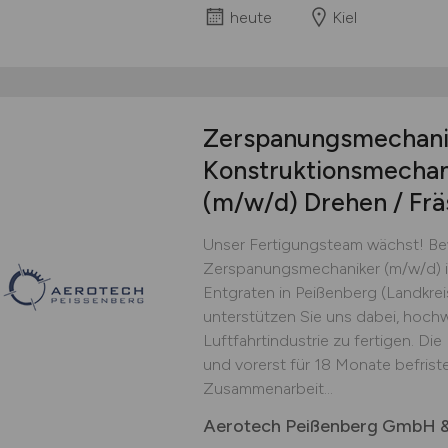
heute
Kiel
Zerspanungsmechani
Konstruktionsmechani
(m/w/d)
Drehen / Frä
Unser Fertigungsteam wächst! Bew
Zerspanungsmechaniker (m/w/d) i
Entgraten in Peißenberg (Landkre
unterstützen Sie uns dabei, hochw
Luftfahrtindustrie zu fertigen. Die P
und vorerst für 18 Monate befriste
Zusammenarbeit...
Aerotech Peißenberg GmbH &