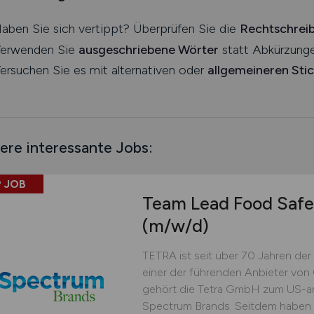
aben Sie sich vertippt? Überprüfen Sie die
Rechtschrei
erwenden Sie
ausgeschriebene Wörter
statt Abkürzunge
ersuchen Sie es mit alternativen oder
allgemeineren Sti
ere interessante Jobs:
 JOB
Team Lead Food Safe
(m/w/d)
TETRA ist seit über 70 Jahren der 
einer der führenden Anbieter von
gehört die Tetra GmbH zum US-a
Spectrum Brands. Seitdem haben wi