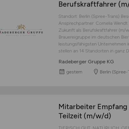
Berufskraftfahrer
(m
Standort: Berlin (Spree-Trans) Besc
Ansprechpartner: Cornelia Wendt
Zukunft als Berufskraftfahrer (m/w
Brauereigruppe im deutschen Bier
leistungsfähigsten Unternehmen 
stellen an 14 Standorten in ganz D
Radeberger Gruppe KG
gestern
Berlin (Spree-
Mitarbeiter Empfang
Teilzeit
(m/w/d)
TIERISCH GUT. NATÜRLICH. GEM