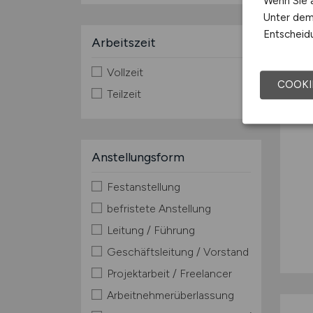
Wenn Sie a
Unter dem 
Entscheidu
Arbeitszeit
Vollzeit
COOKI
Teilzeit
Anstellungsform
Festanstellung
befristete Anstellung
Leitung / Führung
Geschäftsleitung / Vorstand
Projektarbeit / Freelancer
Arbeitnehmerüberlassung