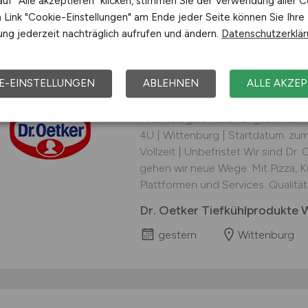
uf "Alle akzeptieren" klicken, stimmen Sie der Verwendung aller C
Link "Cookie-Einstellungen" am Ende jeder Seite können Sie Ihre
ng jederzeit nachträglich aufrufen und ändern.
Datenschutzerklä
Entwicklungsingenie
Technologieentwick
E-EINSTELLUNGEN
ABLEHNEN
ALLE AKZEP
Zum Hauptinhalt Jetzt bewerben 
Technologieentwicklungszentrum
4U | Wittenburg | Startdatum: zu
Vollzeit | Unbefristet Wir sind Dr.
gehen wir neue Wege. Mit Pizza, 
Plattformen und Services. Qualität 
Dr. Oetker Tiefkühlprodukte 
gestern
Wittenburg