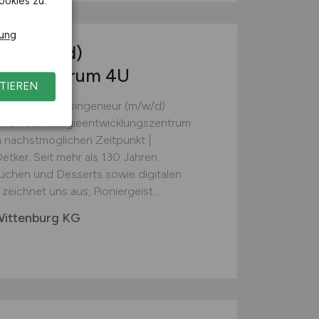
ookies zu.
rung
ur
(m/w/d)
lungszentrum 4U
TIEREN
» Entwicklungsingenieur (m/w/d)
 4U Technologieentwicklungszentrum
m nächstmöglichen Zeitpunkt |
 Oetker. Seit mehr als 130 Jahren
Kuchen und Desserts sowie digitalen
zeichnet uns aus, Pioniergeist...
Wittenburg KG