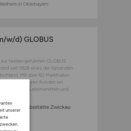
Weilheim in Oberbayern
m/w/d)
GLOBUS
 zur familiengeführten GLOBUS
 sind seit 1828 eines der führenden
schland. Mit über 60 Markthallen
ieten wir unseren Kunden ein
t hochwertigen Lebensmitteln und
vanten
. KG Betriebsstätte Zwickau
eit unserer
erte
kzwecken.