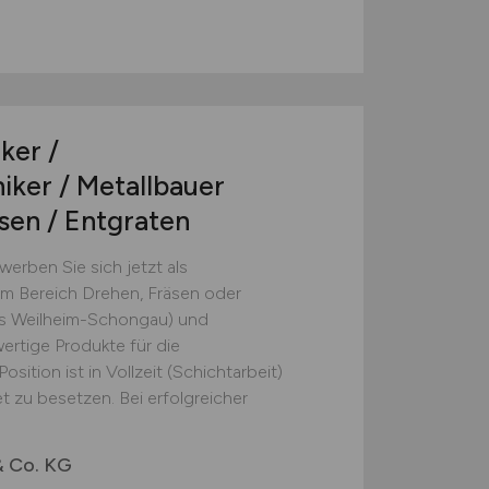
ker /
ker / Metallbauer
sen / Entgraten
erben Sie sich jetzt als
m Bereich Drehen, Fräsen oder
is Weilheim-Schongau) und
ertige Produkte für die
osition ist in Vollzeit (Schichtarbeit)
t zu besetzen. Bei erfolgreicher
 Co. KG