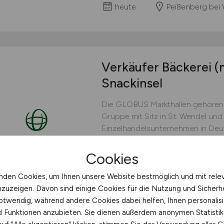
heute
Peißenberg bei 
Verkäufer Bäckerei
(
Snackinsel
Die GLOBUS Markthallen gehören
Gruppe mit Sitz in St. Wendel und
Einzelhandelsunternehmen in Deut
und rund 20.000 Mitarbeitenden b
einzigartiges Einkaufserlebnis mi
Cookies
Non-Food-Artikeln....
nden Cookies, um Ihnen unsere Website bestmöglich und mit rele
Globus Handelshof GmbH & Co
nzuzeigen. Davon sind einige Cookies für die Nutzung und Sicherh
otwendig, während andere Cookies dabei helfen, Ihnen personalisi
gestern
Zwickau
nd Funktionen anzubieten. Sie dienen außerdem anonymen Statisti