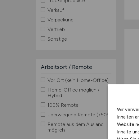
Trockenprodukte
Verkauf
Verpackung
Vertrieb
Sonstige
Arbeitsort / Remote
Vor Ort (kein Home-Office)
Home-Office möglich /
Hybrid
100% Remote
Wir verwe
Überwiegend Remote (>50%)
Inhalten a
Remote aus dem Ausland
Website n
möglich
Inhalte u