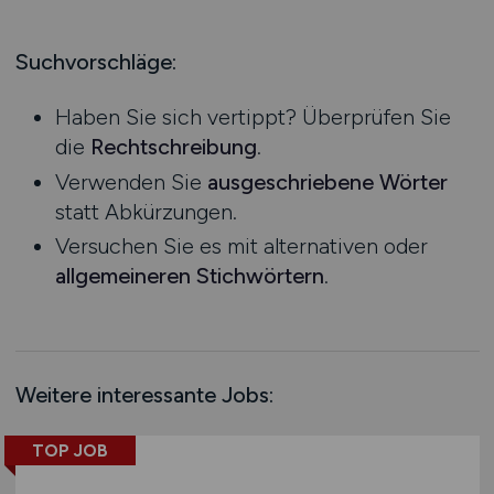
Handel
Bachelor-/ Master-/ Diplom-Arbeit
Hessen
Industrie
Studentenjobs / Werkstudenten
Mecklenburg-Vorpommern
Suchvorschläge:
Kaffee / Tee
Ausbildung / Studium
Niedersachsen
kaufmännischer Bereich
Praktikum
Haben Sie sich vertippt? Überprüfen Sie
Nordrhein-Westfalen
Konstruktion
die
Rechtschreibung
.
Rheinland-Pfalz
Kosmetika
Verwenden Sie
ausgeschriebene Wörter
Saarland
Landwirtschaft / Agrar
statt Abkürzungen.
Sachsen
Logistik / Materialwirtschaft
Versuchen Sie es mit alternativen oder
Sachsen-Anhalt
Management / Leitung
allgemeineren Stichwörtern
.
Schleswig-Holstein
Marketing / PR / Werbung
Thüringen
Maschinenbau / Anlagenbau
Deutschlandweit
Medien / Grafik / Design / Druck
Österreich
Medizin
Weitere interessante Jobs:
Schweiz
Molkereiprodukte
Europa
TOP JOB
Non-Food
International
Obst / Gemüse