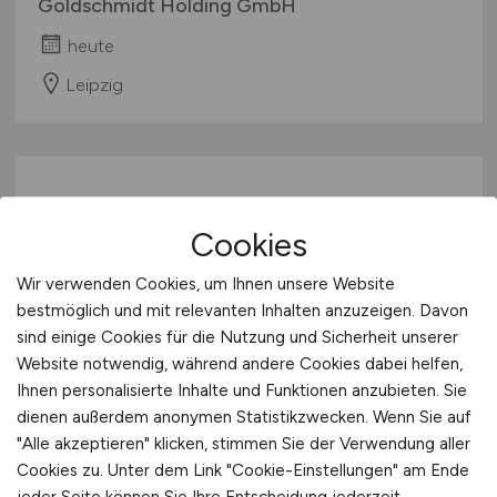
Goldschmidt Holding GmbH
heute
Leipzig
Cookies
Wir verwenden Cookies, um Ihnen unsere Website
bestmöglich und mit relevanten Inhalten anzuzeigen. Davon
Koch
(w/m/d)
sind einige Cookies für die Nutzung und Sicherheit unserer
Website notwendig, während andere Cookies dabei helfen,
Bavaria Alm
Ihnen personalisierte Inhalte und Funktionen anzubieten. Sie
dienen außerdem anonymen Statistikzwecken. Wenn Sie auf
heute
"Alle akzeptieren" klicken, stimmen Sie der Verwendung aller
Hildesheim
Cookies zu. Unter dem Link "Cookie-Einstellungen" am Ende
jeder Seite können Sie Ihre Entscheidung jederzeit