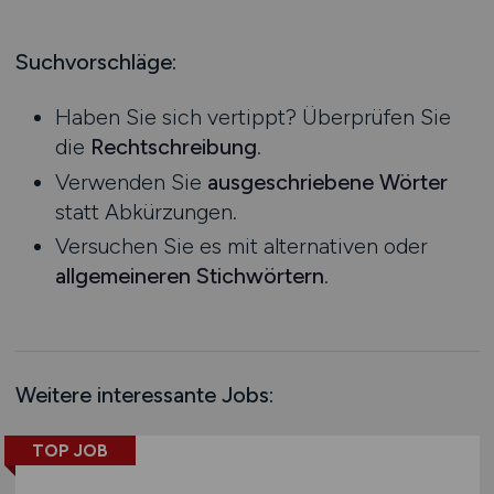
Handel
Bachelor-/ Master-/ Diplom-Arbeit
Hessen
Industrie
Studentenjobs / Werkstudenten
Mecklenburg-Vorpommern
Suchvorschläge:
Kaffee / Tee
Ausbildung / Studium
Niedersachsen
kaufmännischer Bereich
Praktikum
Haben Sie sich vertippt? Überprüfen Sie
Nordrhein-Westfalen
Konstruktion
die
Rechtschreibung
.
Rheinland-Pfalz
Kosmetika
Verwenden Sie
ausgeschriebene Wörter
Saarland
Landwirtschaft / Agrar
statt Abkürzungen.
Sachsen
Logistik / Materialwirtschaft
Versuchen Sie es mit alternativen oder
Sachsen-Anhalt
Management / Leitung
allgemeineren Stichwörtern
.
Schleswig-Holstein
Marketing / PR / Werbung
Thüringen
Maschinenbau / Anlagenbau
Deutschlandweit
Medien / Grafik / Design / Druck
Österreich
Medizin
Weitere interessante Jobs:
Schweiz
Molkereiprodukte
Europa
TOP JOB
Non-Food
International
Obst / Gemüse