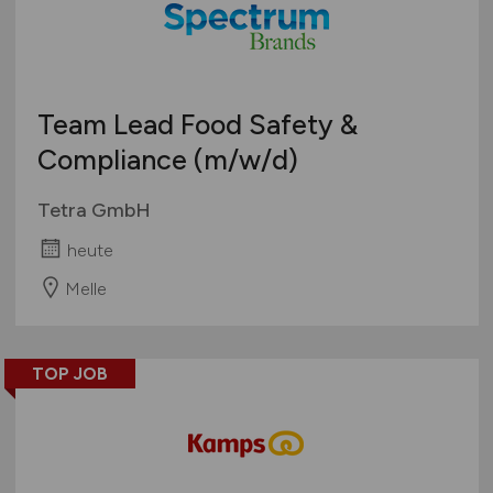
Öffentlicher Dienst / Verwaltung
Organisation / Verwaltung / Büro
Pharmazie / Chemie / Biotechnologie
Produktion / Herstellung
Team Lead Food Safety &
Qualitätssicherung
Compliance
(m/w/d)
Spirituosen / Wein / Sekt / Bier
Tetra GmbH
Süßwaren
Technik
heute
Tiefkühlkost
Melle
Tiernahrung
Trockenprodukte
Verkauf
TOP JOB
Verpackung
Vertrieb
Sonstige