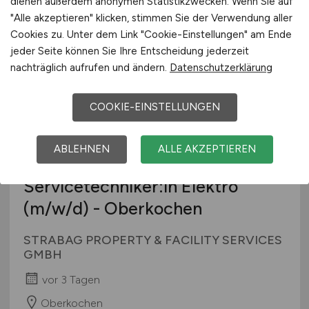
dienen außerdem anonymen Statistikzwecken. Wenn Sie auf
vor 3 Tagen
"Alle akzeptieren" klicken, stimmen Sie der Verwendung aller
Berlin (Spree-Trans)
Cookies zu. Unter dem Link "Cookie-Einstellungen" am Ende
jeder Seite können Sie Ihre Entscheidung jederzeit
nachträglich aufrufen und ändern.
Datenschutzerklärung
COOKIE-EINSTELLUNGEN
ABLEHNEN
ALLE AKZEPTIEREN
Servicetechniker:in Elektro
(m/w/d)
- Oberkochen
STRABAG PROPERTY & FACILITY SERVICES
GMBH
vor 3 Tagen
Oberkochen