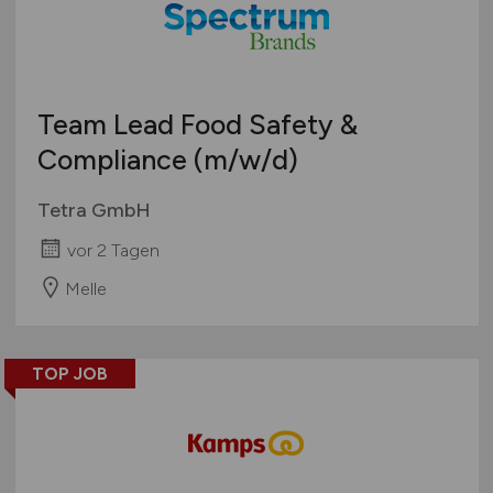
Öffentlicher Dienst / Verwaltung
Organisation / Verwaltung / Büro
Pharmazie / Chemie / Biotechnologie
Produktion / Herstellung
Team Lead Food Safety &
Qualitätssicherung
Compliance
(m/w/d)
Spirituosen / Wein / Sekt / Bier
Tetra GmbH
Süßwaren
Technik
vor 2 Tagen
Tiefkühlkost
Melle
Tiernahrung
Trockenprodukte
Verkauf
TOP JOB
Verpackung
Vertrieb
Sonstige