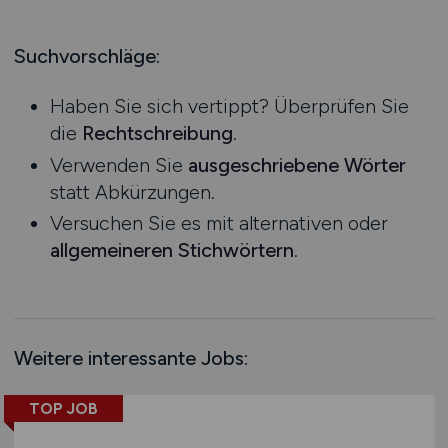
Handel
Bachelor-/ Master-/ Diplom-Arbeit
Hessen
Industrie
Studentenjobs / Werkstudenten
Mecklenburg-Vorpommern
Suchvorschläge:
Kaffee / Tee
Ausbildung / Studium
Niedersachsen
kaufmännischer Bereich
Praktikum
Haben Sie sich vertippt? Überprüfen Sie
Nordrhein-Westfalen
Konstruktion
die
Rechtschreibung
.
Rheinland-Pfalz
Kosmetika
Verwenden Sie
ausgeschriebene Wörter
Saarland
Landwirtschaft / Agrar
statt Abkürzungen.
Sachsen
Logistik / Materialwirtschaft
Versuchen Sie es mit alternativen oder
Sachsen-Anhalt
Management / Leitung
allgemeineren Stichwörtern
.
Schleswig-Holstein
Marketing / PR / Werbung
Thüringen
Maschinenbau / Anlagenbau
Deutschlandweit
Medien / Grafik / Design / Druck
Österreich
Medizin
Weitere interessante Jobs:
Schweiz
Molkereiprodukte
Europa
TOP JOB
Non-Food
International
Obst / Gemüse