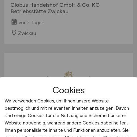
Globus Handelshof GmbH & Co. KG
Betriebsstätte Zwickau
vor 3 Tagen
Zwickau
Cookies
Wir verwenden Cookies, um Ihnen unsere Website
Gabelstaplerfahrer für 4 -Fach-
bestmöglich und mit relevanten Inhalten anzuzeigen. Davon
Stapler
(m/w/d)
sind einige Cookies für die Nutzung und Sicherheit unserer
Website notwendig, während andere Cookies dabei helfen,
Radeberger Gruppe KG
Ihnen personalisierte Inhalte und Funktionen anzubieten. Sie