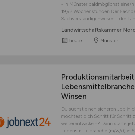
- in Münster baldmöglichst eine/n Vo
19,92 Wochenstunden Der Fachber
Sachverständigenwesen - der Lan
Landwirtschaftskammer Nord
heute
Münster
Produktionsmitarbeit
Lebensmittelbranch
Winsen
Du suchst einen sicheren Job in 
möchtest dich Schritt für Schritt
weiterentwickeln? Dann starte jetz
Lebensmittelbranche (m/w/d) in Ste