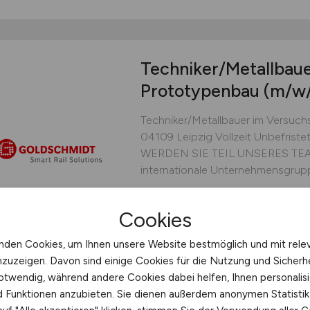
Techniker/Metallbaue
Prototypenbau
(m/w
Techniker/Metallbauer im Versuc
04109 Leipzig Vollzeit Unbefris
WERDEN SIE TEIL UNSERES TEAMS
internationale Unternehmensgrupp
Goldschmidt Holding GmbH
Cookies
heute
Leipzig
nden Cookies, um Ihnen unsere Website bestmöglich und mit rele
nzuzeigen. Davon sind einige Cookies für die Nutzung und Sicherh
otwendig, während andere Cookies dabei helfen, Ihnen personalisi
nd Funktionen anzubieten. Sie dienen außerdem anonymen Statisti
Koch
(w/m/d)