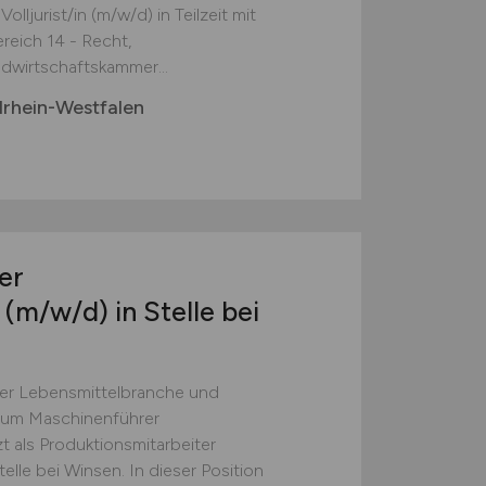
lljurist/in (m/w/d) in Teilzeit mit
eich 14 - Recht,
dwirtschaftskammer...
rhein-Westfalen
er
e
(m/w/d)
in Stelle bei
der Lebensmittelbranche und
 zum Maschinenführer
t als Produktionsmitarbeiter
lle bei Winsen. In dieser Position