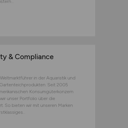
tern...
ty & Compliance
Weltmarktführer in der Aquaristik und
 Gartenteichprodukten. Seit 2005
merikanischen Konsumgüterkonzern
r unser Portfolio über die
rt. So bieten wir mit unseren Marken
klassiges...