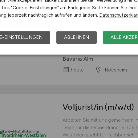
uf "Alle akzeptieren" klicken, stimmen Sie der Verwendung aller C
Link "Cookie-Einstellungen" am Ende jeder Seite können Sie Ihre
Koch (w/m/d) Befristet, Voll- oder 
ng jederzeit nachträglich aufrufen und ändern.
Datenschutzerklä
bieten: einen sicheren Arbeitspla
wachsen immer weiter und werden
individuelle und umfangreiche Ein
E-EINSTELLUNGEN
ABLEHNEN
ALLE AKZEP
hausinternen Akademie „Suniversi
Betrieb sowie ein E-Learning-Tool
Bavaria Alm
heute
Hildesheim
Volljurist/in
(m/w/d)
Arbeiten Sie mit uns gemeinsam i
Team für die Grüne Branche! Die
Westfalen sucht für Fachbereich 