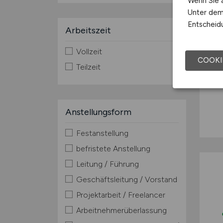
Wenn Sie a
Unter dem 
Entscheidu
Arbeitszeit
Vollzeit
COOKI
Teilzeit
Anstellungsform
Festanstellung
befristete Anstellung
Leitung / Führung
Geschäftsleitung / Vorstand
Projektarbeit / Freelancer
Arbeitnehmerüberlassung