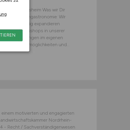
ookies zu.
Teilzeit · Hildesheim Was wir Dir
rung
tz in der Systemgastronomie: Wir
 auch zukünftig expandieren
arbeitung Workshops in unserer
TIEREN
ty“ und Schulungen im eigenen
 Entwicklungsmöglichkeiten und...
n einem motivierten und engagierten
 Landwirtschaftskammer Nordrhein-
14 - Recht / Sachverständigenwesen