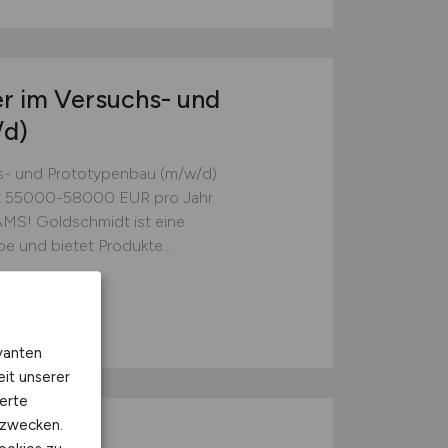
r im Versuchs- und
/d)
hs- und Prototypenbau (m/w/d)
tet 55000-58000 EUR pro Jahr
! Goldschmidt ist eine
e und bietet Produkte...
vanten
eit unserer
erte
kzwecken.