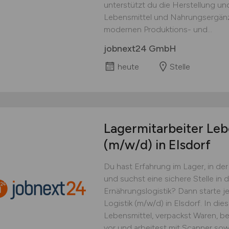
unterstützt du die Herstellung u
Lebensmittel und Nahrungsergänzu
modernen Produktions- und...
jobnext24 GmbH
heute
Stelle
Lagermitarbeiter Leb
(m/w/d)
in Elsdorf
Du hast Erfahrung im Lager, in d
und suchst eine sichere Stelle in 
Ernährungslogistik? Dann starte je
Logistik (m/w/d) in Elsdorf. In die
Lebensmittel, verpackst Waren, b
vor und arbeitest mit Scanner so