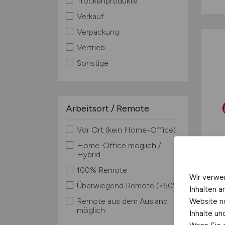
Trockenprodukte
Verkauf
Verpackung
Vertrieb
Sonstige
Arbeitsort / Remote
Vor Ort (kein Home-Office)
Home-Office möglich /
Hybrid
100% Remote
Wir verwe
Überwiegend Remote (>50%)
Inhalten a
Remote aus dem Ausland
Website n
möglich
Inhalte u