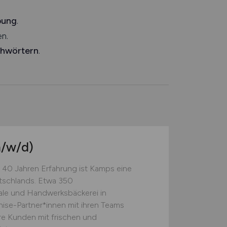
bung
.
n.
chwörtern
.
/w/d)
 40 Jahren Erfahrung ist Kamps eine
tschlands. Etwa 350
rale und Handwerksbäckerei in
ise-Partner*innen mit ihren Teams
re Kunden mit frischen und