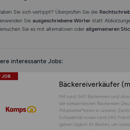
aben Sie sich vertippt? Überprüfen Sie die
Rechtschrei
erwenden Sie
ausgeschriebene Wörter
statt Abkürzunge
ersuchen Sie es mit alternativen oder
allgemeineren Sti
ere interessante Jobs:
 JOB
Bäckereiverkäufer
(m
Mit rund 340 Bäckereien und über
der bekanntesten Bäckereien Deu
Mitarbeiter*innen in unserer Zent
Schwalmtal sowie rund 240 Franch
geben täglich ihr Bestes, um unse