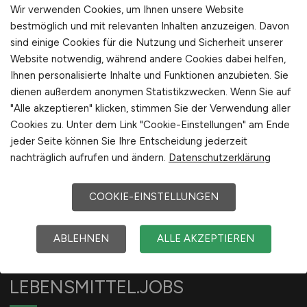
Medizin
Wir verwenden Cookies, um Ihnen unsere Website
Schweiz
Jobfinder anlegen
Molkereiprodukte
bestmöglich und mit relevanten Inhalten anzuzeigen. Davon
Europa
sind einige Cookies für die Nutzung und Sicherheit unserer
Non-Food
International
Website notwendig, während andere Cookies dabei helfen,
Obst / Gemüse
Ihnen personalisierte Inhalte und Funktionen anzubieten. Sie
Öffentlicher Dienst / Verwaltung
dienen außerdem anonymen Statistikzwecken. Wenn Sie auf
1
Organisation / Verwaltung / Büro
"Alle akzeptieren" klicken, stimmen Sie der Verwendung aller
Pharmazie / Chemie / Biotechnologie
Cookies zu. Unter dem Link "Cookie-Einstellungen" am Ende
jeder Seite können Sie Ihre Entscheidung jederzeit
Produktion / Herstellung
nachträglich aufrufen und ändern.
Datenschutzerklärung
Qualitätssicherung
Spirituosen / Wein / Sekt / Bier
COOKIE-EINSTELLUNGEN
Süßwaren
Technik
ABLEHNEN
ALLE AKZEPTIEREN
Tiefkühlkost
Tiernahrung
LEBENSMITTEL.JOBS
Trockenprodukte
Verkauf