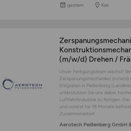
gestern
Kiel
Zerspanungsmechani
Konstruktionsmechani
(m/w/d)
Drehen / Frä
Unser Fertigungsteam wächst! Bew
Zerspanungsmechaniker (m/w/d) i
Entgraten in Peißenberg (Landkre
unterstützen Sie uns dabei, hochw
Luftfahrtindustrie zu fertigen. Die P
und vorerst für 18 Monate befriste
Zusammenarbeit...
Aerotech Peißenberg GmbH &