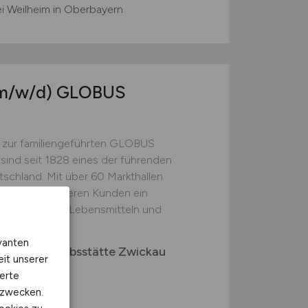
i Weilheim in Oberbayern
m/w/d)
GLOBUS
 zur familiengeführten GLOBUS
 sind seit 1828 eines der führenden
schland. Mit über 60 Markthallen
ieten wir unseren Kunden ein
t hochwertigen Lebensmitteln und
vanten
. KG Betriebsstätte Zwickau
eit unserer
erte
kzwecken.