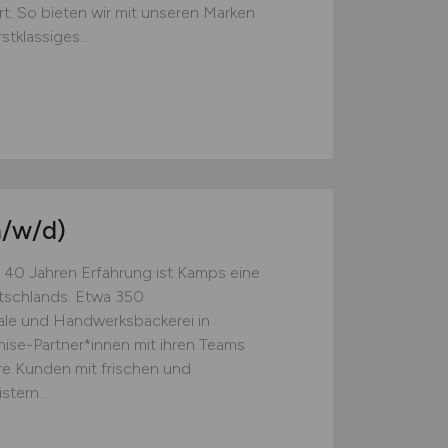
rt. So bieten wir mit unseren Marken
klassiges...
/w/d)
 40 Jahren Erfahrung ist Kamps eine
tschlands. Etwa 350
rale und Handwerksbäckerei in
ise-Partner*innen mit ihren Teams
re Kunden mit frischen und
tern...