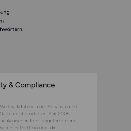
bung
.
n.
chwörtern
.
ty & Compliance
Weltmarktführer in der Aquaristik und
 Gartenteichprodukten. Seit 2005
merikanischen Konsumgüterkonzern
r unser Portfolio über die