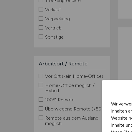
Trockenprodukte
Verkauf
Verpackung
Vertrieb
Sonstige
Arbeitsort / Remote
Vor Ort (kein Home-Office)
Home-Office möglich /
Hybrid
100% Remote
Wir verwe
Überwiegend Remote (>50%)
Inhalten a
Remote aus dem Ausland
Website n
möglich
Inhalte u