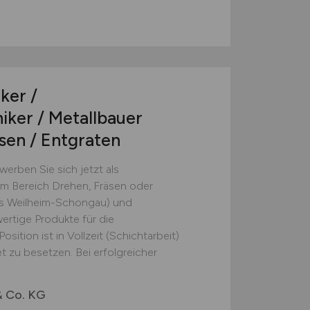
ker /
ker / Metallbauer
sen / Entgraten
erben Sie sich jetzt als
m Bereich Drehen, Fräsen oder
is Weilheim-Schongau) und
ertige Produkte für die
osition ist in Vollzeit (Schichtarbeit)
t zu besetzen. Bei erfolgreicher
 Co. KG