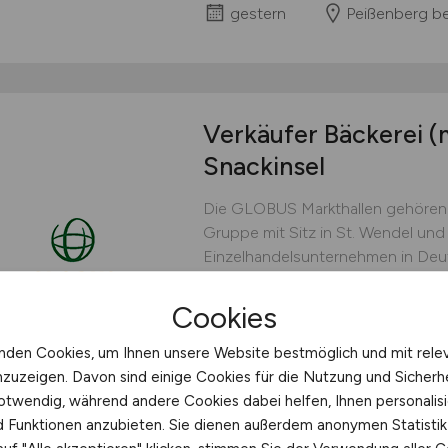
gestern
Peißenberg be
Verkäufer Bäckerei
(
Snackinsel
Die GLOBUS Markthallen gehören
Gruppe mit Sitz in St. Wendel und
Einzelhandelsunternehmen in Deut
und rund 20.000 Mitarbeitenden b
einzigartiges Einkaufserlebnis mi
Cookies
Non-Food-Artikeln....
nden Cookies, um Ihnen unsere Website bestmöglich und mit rele
Globus Handelshof GmbH & Co
nzuzeigen. Davon sind einige Cookies für die Nutzung und Sicherh
otwendig, während andere Cookies dabei helfen, Ihnen personalisi
vor 2 Tagen
Zwickau
nd Funktionen anzubieten. Sie dienen außerdem anonymen Statisti