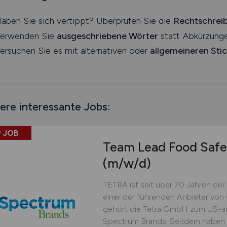
aben Sie sich vertippt? Überprüfen Sie die
Rechtschrei
erwenden Sie
ausgeschriebene Wörter
statt Abkürzunge
ersuchen Sie es mit alternativen oder
allgemeineren Sti
ere interessante Jobs:
 JOB
Team Lead Food Safe
(m/w/d)
TETRA ist seit über 70 Jahren der 
einer der führenden Anbieter von
gehört die Tetra GmbH zum US-a
Spectrum Brands. Seitdem haben wi