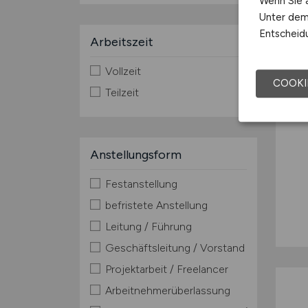
Wenn Sie a
Unter dem 
Entscheidu
Arbeitszeit
Vollzeit
COOKI
Teilzeit
Anstellungsform
Festanstellung
befristete Anstellung
Leitung / Führung
Geschäftsleitung / Vorstand
Projektarbeit / Freelancer
Arbeitnehmerüberlassung