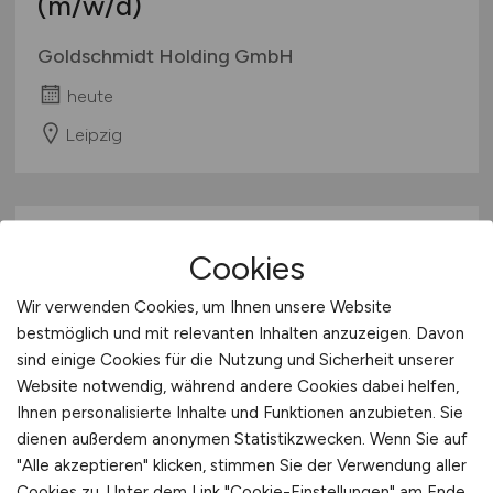
(m/w/d)
Goldschmidt Holding GmbH
heute
Leipzig
Cookies
Wir verwenden Cookies, um Ihnen unsere Website
bestmöglich und mit relevanten Inhalten anzuzeigen. Davon
sind einige Cookies für die Nutzung und Sicherheit unserer
Koch
(w/m/d)
Website notwendig, während andere Cookies dabei helfen,
Ihnen personalisierte Inhalte und Funktionen anzubieten. Sie
Bavaria Alm
dienen außerdem anonymen Statistikzwecken. Wenn Sie auf
"Alle akzeptieren" klicken, stimmen Sie der Verwendung aller
heute
Cookies zu. Unter dem Link "Cookie-Einstellungen" am Ende