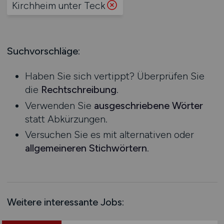
Kirchheim unter Teck
Bremen
Grundnahrungsmittel
Berufseinstieg / Trainee
Hamburg
Handel
Bachelor-/ Master-/ Diplom-Arbeit
Hessen
Industrie
Studentenjobs / Werkstudenten
Mecklenburg-Vorpommern
Suchvorschläge:
Kaffee / Tee
Ausbildung / Studium
Niedersachsen
kaufmännischer Bereich
Praktikum
Haben Sie sich vertippt? Überprüfen Sie
Nordrhein-Westfalen
Konstruktion
die
Rechtschreibung
.
Rheinland-Pfalz
Kosmetika
Verwenden Sie
ausgeschriebene Wörter
Saarland
Landwirtschaft / Agrar
statt Abkürzungen.
Sachsen
Logistik / Materialwirtschaft
Versuchen Sie es mit alternativen oder
Sachsen-Anhalt
Management / Leitung
allgemeineren Stichwörtern
.
Schleswig-Holstein
Marketing / PR / Werbung
Thüringen
Maschinenbau / Anlagenbau
Deutschlandweit
Medien / Grafik / Design / Druck
Österreich
Medizin
Weitere interessante Jobs:
Schweiz
Molkereiprodukte
Europa