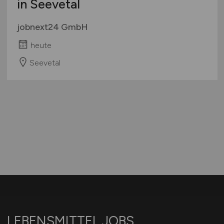
in Seevetal
jobnext24 GmbH
heute
Seevetal
LEBENSMITTEL.JOBS