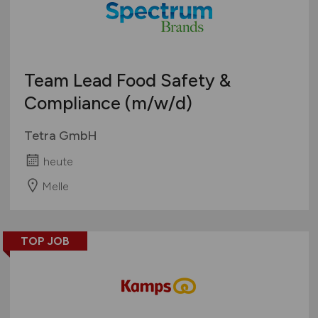
Öffentlicher Dienst / Verwaltung
Organisation / Verwaltung / Büro
Pharmazie / Chemie / Biotechnologie
Produktion / Herstellung
Team Lead Food Safety &
Qualitätssicherung
Compliance
(m/w/d)
Spirituosen / Wein / Sekt / Bier
Tetra GmbH
Süßwaren
Technik
heute
Tiefkühlkost
Melle
Tiernahrung
Trockenprodukte
Verkauf
TOP JOB
Verpackung
Vertrieb
Sonstige