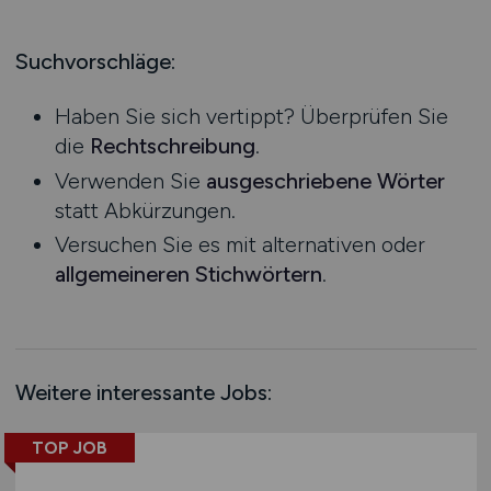
Handel
Bachelor-/ Master-/ Diplom-Arbeit
Hessen
Industrie
Studentenjobs / Werkstudenten
Mecklenburg-Vorpommern
Suchvorschläge:
Kaffee / Tee
Ausbildung / Studium
Niedersachsen
kaufmännischer Bereich
Praktikum
Haben Sie sich vertippt? Überprüfen Sie
Nordrhein-Westfalen
Konstruktion
die
Rechtschreibung
.
Rheinland-Pfalz
Kosmetika
Verwenden Sie
ausgeschriebene Wörter
Saarland
Landwirtschaft / Agrar
statt Abkürzungen.
Sachsen
Logistik / Materialwirtschaft
Versuchen Sie es mit alternativen oder
Sachsen-Anhalt
Management / Leitung
allgemeineren Stichwörtern
.
Schleswig-Holstein
Marketing / PR / Werbung
Thüringen
Maschinenbau / Anlagenbau
Deutschlandweit
Medien / Grafik / Design / Druck
Österreich
Medizin
Weitere interessante Jobs:
Schweiz
Molkereiprodukte
Europa
TOP JOB
Non-Food
International
Obst / Gemüse