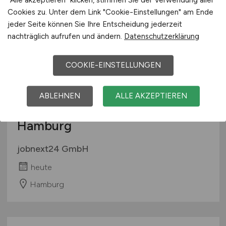
Cookies zu. Unter dem Link "Cookie-Einstellungen" am Ende
jeder Seite können Sie Ihre Entscheidung jederzeit
nachträglich aufrufen und ändern.
Datenschutzerklärung
COOKIE-EINSTELLUNGEN
Anlagenführer
ABLEHNEN
ALLE AKZEPTIEREN
Lebensmitteltechnik
(m/w/d)
in
Hamburg
jobnext24 GmbH
heute
Hamburg