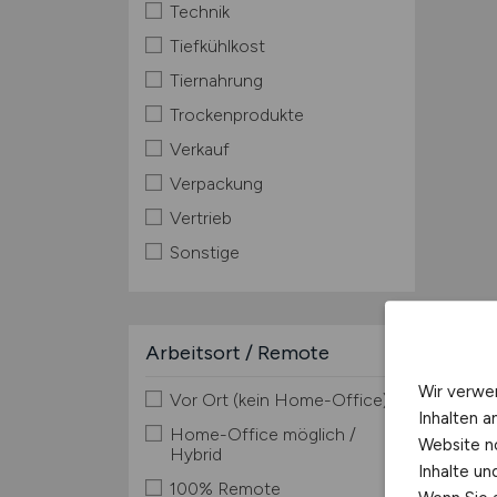
Technik
Tiefkühlkost
Tiernahrung
Trockenprodukte
Verkauf
Verpackung
Vertrieb
Sonstige
Arbeitsort / Remote
Wir verwe
Vor Ort (kein Home-Office)
Inhalten a
Home-Office möglich /
Website n
Hybrid
Inhalte u
100% Remote