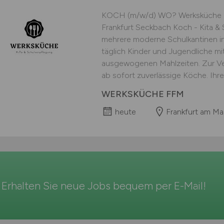
KOCH (m/w/d) WO? Werksküche Fr
Frankfurt Seckbach Koch - Kita &
mehrere moderne Schulkantinen in
täglich Kinder und Jugendliche mi
ausgewogenen Mahlzeiten. Zur Ve
ab sofort zuverlässige Köche. Ihr
WERKSKÜCHE FFM
heute
Frankfurt am Ma
Erhalten Sie neue Jobs bequem per
E-Mail
!