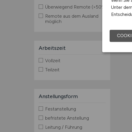
Wenn Sie a
Überwiegend Remote (>50%)
Unter dem 
Entscheidu
Remote aus dem Ausland
möglich
COOKI
Arbeitszeit
Vollzeit
Teilzeit
Anstellungsform
Festanstellung
befristete Anstellung
Leitung / Führung