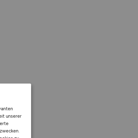
vanten
eit unserer
erte
kzwecken.