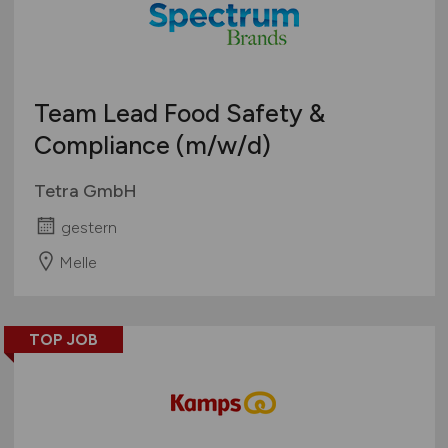
Öffentlicher Dienst / Verwaltung
Organisation / Verwaltung / Büro
Pharmazie / Chemie / Biotechnologie
Produktion / Herstellung
Team Lead Food Safety &
Qualitätssicherung
Compliance
(m/w/d)
Spirituosen / Wein / Sekt / Bier
Tetra GmbH
Süßwaren
Technik
gestern
Tiefkühlkost
Melle
Tiernahrung
Trockenprodukte
Verkauf
TOP JOB
Verpackung
Vertrieb
Sonstige