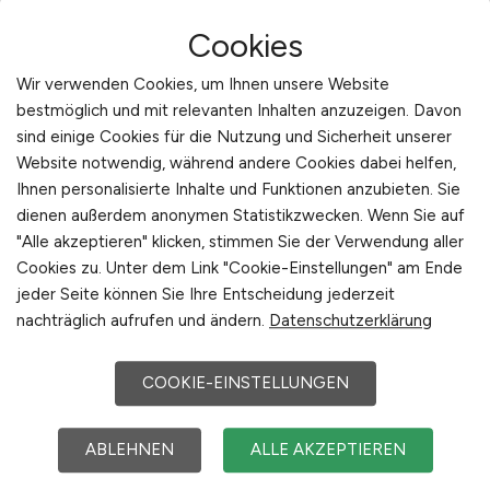
Globus Handelshof GmbH & Co. KG
Cookies
Betriebsstätte Zwickau
vor 2 Tagen
Wir verwenden Cookies, um Ihnen unsere Website
bestmöglich und mit relevanten Inhalten anzuzeigen. Davon
Zwickau
sind einige Cookies für die Nutzung und Sicherheit unserer
Website notwendig, während andere Cookies dabei helfen,
Ihnen personalisierte Inhalte und Funktionen anzubieten. Sie
dienen außerdem anonymen Statistikzwecken. Wenn Sie auf
"Alle akzeptieren" klicken, stimmen Sie der Verwendung aller
Cookies zu. Unter dem Link "Cookie-Einstellungen" am Ende
Koch/Köchin
(m/w/d)
jeder Seite können Sie Ihre Entscheidung jederzeit
nachträglich aufrufen und ändern.
Datenschutzerklärung
Landeshauptstadt Stuttgart
vor 2 Tagen
COOKIE-EINSTELLUNGEN
Stuttgart
ABLEHNEN
ALLE AKZEPTIEREN