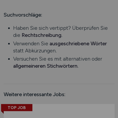
Handel
Bachelor-/ Master-/ Diplom-Arbeit
Hessen
Industrie
Studentenjobs / Werkstudenten
Mecklenburg-Vorpommern
Suchvorschläge:
Kaffee / Tee
Ausbildung / Studium
Niedersachsen
kaufmännischer Bereich
Praktikum
Haben Sie sich vertippt? Überprüfen Sie
Nordrhein-Westfalen
Konstruktion
die
Rechtschreibung
.
Rheinland-Pfalz
Kosmetika
Verwenden Sie
ausgeschriebene Wörter
Saarland
Landwirtschaft / Agrar
statt Abkürzungen.
Sachsen
Logistik / Materialwirtschaft
Versuchen Sie es mit alternativen oder
Sachsen-Anhalt
Management / Leitung
allgemeineren Stichwörtern
.
Schleswig-Holstein
Marketing / PR / Werbung
Thüringen
Maschinenbau / Anlagenbau
Deutschlandweit
Medien / Grafik / Design / Druck
Österreich
Medizin
Weitere interessante Jobs:
Schweiz
Molkereiprodukte
Europa
TOP JOB
Non-Food
International
Obst / Gemüse