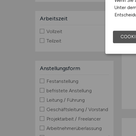
Wenn Sie a
Unter dem 
Entscheidu
Arbeitszeit
Vollzeit
COOKI
Teilzeit
Anstellungsform
Festanstellung
befristete Anstellung
Leitung / Führung
Geschäftsleitung / Vorstand
Projektarbeit / Freelancer
Arbeitnehmerüberlassung