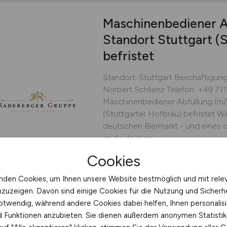
Maschinenbediener A
Standort Stuttgart (
befristet
Standort: Stuttgart Beschäftigung:
Norbert Schlienz Telefon: +49 711
Maschinenbediener Abfüllung (m/
(Stuttgarter Hofbräu) befristet Wi
deutschen Biermarkt - und eines 
im deutschen...
Cookies
Radeberger Gruppe KG
heute
Stuttgart
nden Cookies, um Ihnen unsere Website bestmöglich und mit rele
nzuzeigen. Davon sind einige Cookies für die Nutzung und Sicherh
otwendig, während andere Cookies dabei helfen, Ihnen personalisi
nd Funktionen anzubieten. Sie dienen außerdem anonymen Statisti