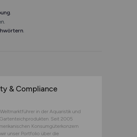
bung
.
n.
chwörtern
.
ty & Compliance
Weltmarktführer in der Aquaristik und
 Gartenteichprodukten. Seit 2005
merikanischen Konsumgüterkonzern
r unser Portfolio über die