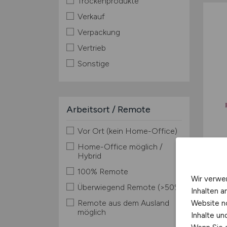
Trockenprodukte
Verkauf
Verpackung
Vertrieb
Sonstige
Arbeitsort / Remote
Vor Ort (kein Home-Office)
Home-Office möglich /
Hybrid
100% Remote
Wir verwe
Überwiegend Remote (>50%)
Inhalten a
Remote aus dem Ausland
Website n
möglich
Inhalte u