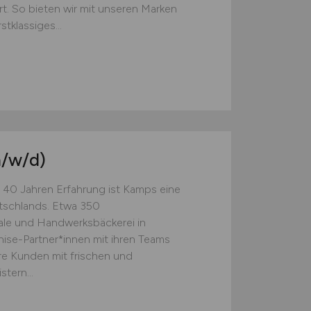
rt. So bieten wir mit unseren Marken
klassiges...
/w/d)
 40 Jahren Erfahrung ist Kamps eine
tschlands. Etwa 350
rale und Handwerksbäckerei in
ise-Partner*innen mit ihren Teams
re Kunden mit frischen und
tern...