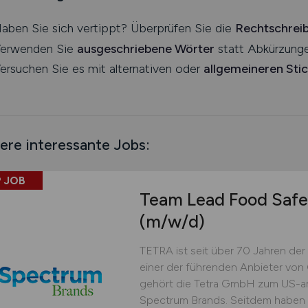
aben Sie sich vertippt? Überprüfen Sie die
Rechtschrei
erwenden Sie
ausgeschriebene Wörter
statt Abkürzunge
ersuchen Sie es mit alternativen oder
allgemeineren Sti
ere interessante Jobs:
 JOB
Team Lead Food Safe
(m/w/d)
TETRA ist seit über 70 Jahren der 
einer der führenden Anbieter von
gehört die Tetra GmbH zum US-a
Spectrum Brands. Seitdem haben wi