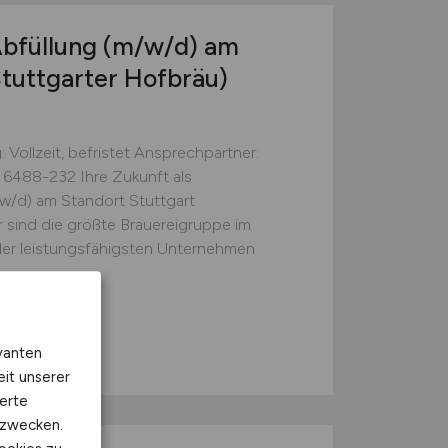
bfüllung
(m/w/d)
am
Stuttgarter Hofbräu)
 Vollzeit, befristet Ansprechpartner:
 6488-232 Ihre Zukunft als
w/d) am Standort Stuttgart
r sind die größte Brauereigruppe im
der leistungsfähigsten Unternehmen
vanten
eit unserer
erte
kzwecken.