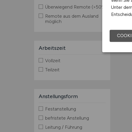
Wenn Sie a
Überwiegend Remote (>50%)
Unter dem 
Entscheidu
Remote aus dem Ausland
möglich
COOKI
Arbeitszeit
Vollzeit
Teilzeit
Anstellungsform
Festanstellung
befristete Anstellung
Leitung / Führung