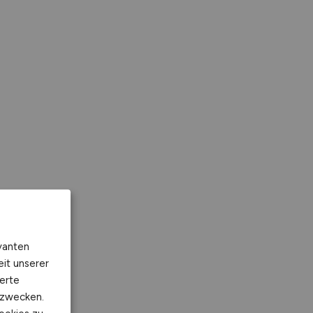
vanten
eit unserer
erte
kzwecken.