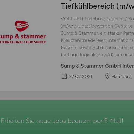
Tiefkühlbereich
(m/w
VOLLZEIT Hamburg Lagerist / Kom
(m/w/d) Jetzt bewerben Gestalte 
Sump & Stammer, ein starker Partn
Kreuzfahrtreedereien, internatio
Resorts sowie Schiffsausrüster, s
für Lagerlogistik (m/w/d), um un
Sump & Stammer GmbH Intern
27.07.2026
Hamburg
Erhalten Sie neue Jobs bequem per
E-Mail
!