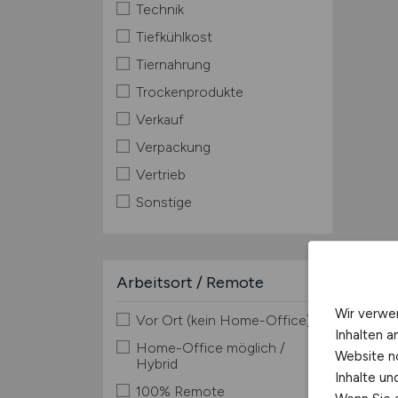
Technik
Tiefkühlkost
Tiernahrung
Trockenprodukte
Verkauf
Verpackung
Vertrieb
Sonstige
Arbeitsort / Remote
Wir verwe
Vor Ort (kein Home-Office)
Inhalten a
Home-Office möglich /
Website n
Hybrid
Inhalte u
100% Remote