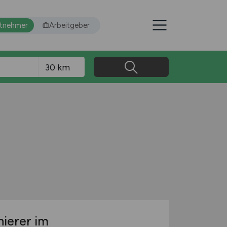
itnehmer
Arbeitgeber
nierer im