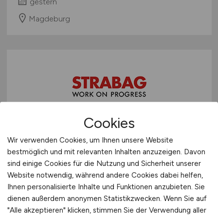
gestern
Vertrieb
Sonstige
Magdeburg
Cookies
Beton- & Stahlbetonbauer:in
Wir verwenden Cookies, um Ihnen unsere Website
(m/w/d)
bestmöglich und mit relevanten Inhalten anzuzeigen. Davon
sind einige Cookies für die Nutzung und Sicherheit unserer
STRABAG AG
Website notwendig, während andere Cookies dabei helfen,
vor 4 Tagen
Ihnen personalisierte Inhalte und Funktionen anzubieten. Sie
dienen außerdem anonymen Statistikzwecken. Wenn Sie auf
Bitterfeld und Umgebung
"Alle akzeptieren" klicken, stimmen Sie der Verwendung aller