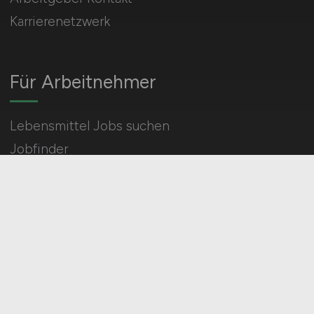
Karrierenetzwerk
Für Arbeitnehmer
Lebensmittel Jobs suchen
Jobfinder
Arbeitnehmer Registrierung
Social Media & Networks
Gleichberechtigung & Vielfalt