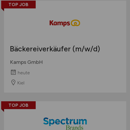
Organisation / Verwaltung / Büro
TOP JOB
Pharmazie / Chemie / Biotechnologie
Produktion / Herstellung
Qualitätssicherung
Spirituosen / Wein / Sekt / Bier
Süßwaren
Bäckereiverkäufer
(m/w/d)
Technik
Tiefkühlkost
Kamps GmbH
Tiernahrung
heute
Trockenprodukte
Kiel
Verkauf
Verpackung
Vertrieb
TOP JOB
Sonstige