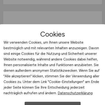
Cookies
Wir verwenden Cookies, um Ihnen unsere Website
bestmöglich und mit relevanten Inhalten anzuzeigen. Davon
Maschinenbediener Abfüllung
sind einige Cookies für die Nutzung und Sicherheit unserer
(m/w/d)
am Standort Stuttgart
Website notwendig, während andere Cookies dabei helfen,
(Stuttgarter Hofbräu) befristet
Ihnen personalisierte Inhalte und Funktionen anzubieten. Sie
dienen außerdem anonymen Statistikzwecken. Wenn Sie auf
Radeberger Gruppe KG
"Alle akzeptieren" klicken, stimmen Sie der Verwendung aller
Cookies zu. Unter dem Link "Cookie-Einstellungen" am Ende
gestern
jeder Seite können Sie Ihre Entscheidung jederzeit
Stuttgart
nachträglich aufrufen und ändern.
Datenschutzerklärung