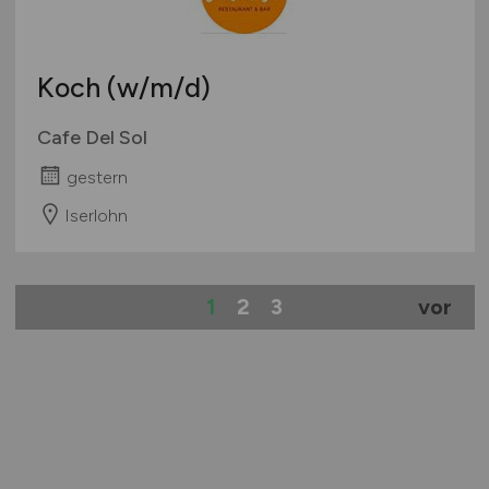
Koch
(w/m/d)
Cafe Del Sol
gestern
Iserlohn
1
2
3
vor