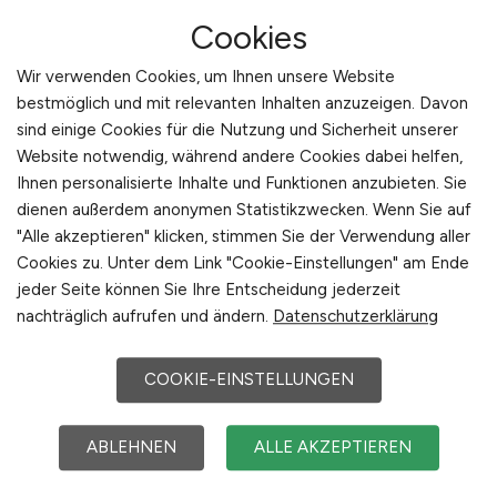
Verpackung
Cookies
Einwohner:
ca. 120.000
Vertrieb
Wir verwenden Cookies, um Ihnen unsere Website
Verkehrsanbindungen:
Hauptbahnhof Bottrop,
Sonstige
bestmöglich und mit relevanten Inhalten anzuzeigen. Davon
Autobahnen A 2, A 31 und A 42, Bundesstraße B
sind einige Cookies für die Nutzung und Sicherheit unserer
224, Flugplatz Schwarze Heide
Website notwendig, während andere Cookies dabei helfen,
Arbeiten in der Nähe von
Bottrop
:
Dorsten,
Ihnen personalisierte Inhalte und Funktionen anzubieten. Sie
Gladbeck, Oberhausen, Dinslaken, Schermbeck,
dienen außerdem anonymen Statistikzwecken. Wenn Sie auf
Nordrhein-Westfalen, Ruhrgebiet, Kreis Wesel,
"Alle akzeptieren" klicken, stimmen Sie der Verwendung aller
Hünxe, Kreis Recklinghausen, Essen
Cookies zu. Unter dem Link "Cookie-Einstellungen" am Ende
jeder Seite können Sie Ihre Entscheidung jederzeit
Beliebte Jobs in
Bottrop
/Branchen
:
Nahrungs- und
nachträglich aufrufen und ändern.
Datenschutzerklärung
Genussmittel, Chemie, Handel, Maschinenbau,
Logistik, Verlagswesen, Dienstleistungen, Transport,
Umwelttechnologie, Verpackung
COOKIE-EINSTELLUNGEN
Beliebte Arbeitgeber in
Bottrop
, die attraktive
Jobangebote bieten
:
MC Bauchemie Müller GmbH
ABLEHNEN
ALLE AKZEPTIEREN
& Co. KG, alpincenter.com GmbH & Co. KG, TSR