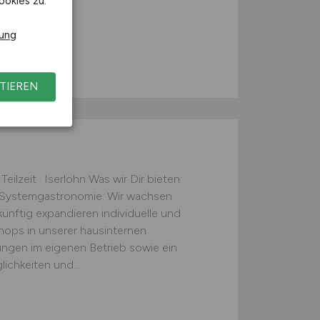
ookies zu.
rung
TIEREN
eilzeit · Iserlohn Was wir Dir bieten:
er Systemgastronomie: Wir wachsen
nftig expandieren individuelle und
ops in unserer hausinternen
ungen im eigenen Betrieb sowie ein
chkeiten und...