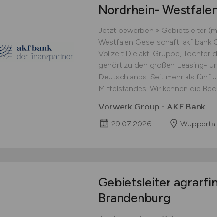
Nordrhein- Westfale
Jetzt bewerben » Gebietsleiter (m
Westfalen Gesellschaft: akf ban
Vollzeit Die akf-Gruppe, Tochter 
gehört zu den großen Leasing- un
Deutschlands. Seit mehr als fünf J
Mittelstandes. Wir kennen die Bed
Vorwerk Group - AKF Bank
29.07.2026
Wuppertal
Gebietsleiter agrarfi
Brandenburg