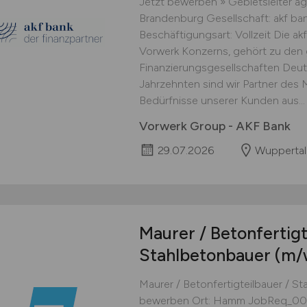
Jetzt bewerben » Gebietsleiter agr
Brandenburg Gesellschaft: akf 
Beschäftigungsart: Vollzeit Die ak
Vorwerk Konzerns, gehört zu den
Finanzierungsgesellschaften Deuts
Jahrzehnten sind wir Partner des 
Bedürfnisse unserer Kunden aus...
Vorwerk Group - AKF Bank
29.07.2026
Wuppertal
Maurer / Betonfertigt
Stahlbetonbauer
(m/
Maurer / Betonfertigteilbauer / S
bewerben Ort: Hamm JobReq_0041