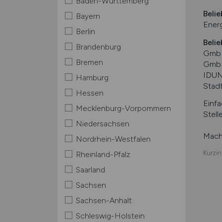
Baden-Württemberg
Belie
Bayern
Energ
Berlin
Belie
Brandenburg
GmbH
Bremen
GmbH
IDUN
Hamburg
Stad
Hessen
Einfa
Mecklenburg-Vorpommern
Stell
Niedersachsen
Mache
Nordrhein-Westfalen
Kurzin
Rheinland-Pfalz
Saarland
Sachsen
Sachsen-Anhalt
Schleswig-Holstein