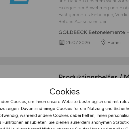
und Plänen in unserem Werk Vorb
Einlegen der Bewehrung und Einb
Fachgerechtes Einbringen, Verdi
Betons Ausschalen der...
GOLDBECK Betonelemente
26.07.2026
Hamm
Produktionshelfer / M
Metallbauer
(m/w/d)
Cookies
Vollzeit (40 Std./Woche) Werne B
nden Cookies, um Ihnen unsere Website bestmöglich und mit rele
1983 einer der führenden Speziali
nzuzeigen. Davon sind einige Cookies für die Nutzung und Sicherh
Lager- und Fördertechnik. Seit 4
otwendig, während andere Cookies dabei helfen, Ihnen personalisi
Firmensitz aus namhafte nationale
nd Funktionen anzubieten. Sie dienen außerdem anonymen Statisti
und beliefert. Die Branche der Intr