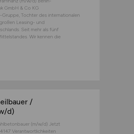
arfinanz (m/w/d) Berlin-
bank GmbH & Co KG
f-Gruppe, Tochter des internationalen
 großen Leasing- und
chlands. Seit mehr als fünf
Mittelstandes. Wir kennen die
eilbauer /
w/d)
tahlbetonbauer (m/w/d) Jetzt
47 Verantwortlichkeiten