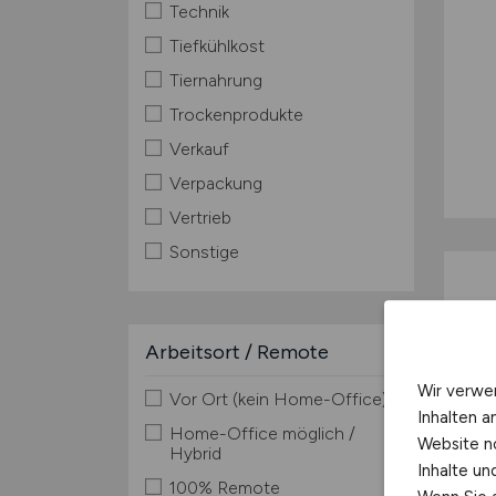
Technik
Tiefkühlkost
Tiernahrung
Trockenprodukte
Verkauf
Verpackung
Vertrieb
Sonstige
Arbeitsort / Remote
Wir verwe
Vor Ort (kein Home-Office)
Inhalten a
Home-Office möglich /
Website n
Hybrid
Inhalte u
100% Remote