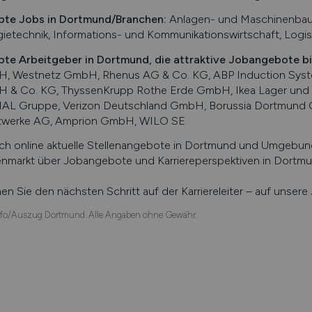
bte Jobs in
Dortmund
/Branchen
:
Anlagen- und Maschinenbau, T
ietechnik, Informations- und Kommunikationswirtschaft, Logis
bte Arbeitgeber in
Dortmund
, die attraktive Jobangebote b
, Westnetz GmbH, Rhenus AG & Co. KG, ABP Induction System
 & Co. KG, ThyssenKrupp Rothe Erde GmbH, Ikea Lager un
AL Gruppe, Verizon Deutschland GmbH, Borussia Dortmund
twerke AG, Amprion GmbH, WILO SE
ch online aktuelle Stellenangebote in
Dortmund
und Umgebung 
enmarkt über Jobangebote und Karriereperspektiven in
Dortmu
n Sie den nächsten Schritt auf der Karriereleiter – auf unser
fo/Auszug Dortmund. Alle Angaben ohne Gewähr.