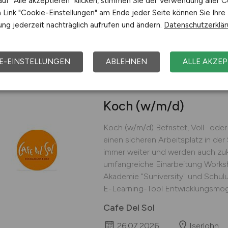
uf "Alle akzeptieren" klicken, stimmen Sie der Verwendung aller C
starkes und nachhaltiges...
Link "Cookie-Einstellungen" am Ende jeder Seite können Sie Ihre
ng jederzeit nachträglich aufrufen und ändern.
Datenschutzerklä
Euroroll GmbH
26.07.2026
Werne
E-EINSTELLUNGEN
ABLEHNEN
ALLE AKZEP
Koch
(w/m/d)
Koch (w/m/d) Befristet, Voll- oder T
einen sicheren Arbeitsplatz in d
immer weiter und werden auch zukü
umfangreiche Einarbeitung Worksh
Akademie "Suniversity" und Schul
E-Learning-Tool Entwicklungsmögli
Cafe Del Sol
26.07.2026
Iserlohn