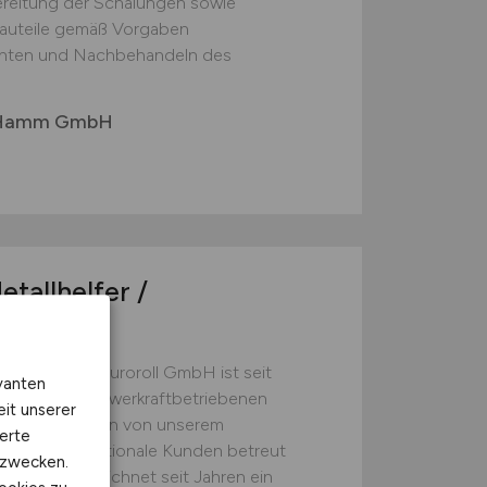
ereitung der Schalungen sowie
auteile gemäß Vorgaben
chten und Nachbehandeln des
 Hamm GmbH
etallhelfer /
ewerben Die Euroroll GmbH ist seit
vanten
sten in der schwerkraftbetriebenen
eit unserer
0 Jahren werden von unserem
erte
 sowie internationale Kunden betreut
kzwecken.
alogistik verzeichnet seit Jahren ein