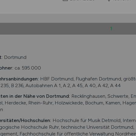
1
t:
Dortmund
ohner:
ca. 595.000
ehrsanbindungen:
HBF Dortmund, Flughafen Dortmund, größter
 235, B 236, Autobahnen A 1, A 2, A 45, A 40, A 42, A 44
iten in der Nähe von
Dortmund
:
Recklinghausen, Schwerte, En
l, Herdecke, Rhein-Ruhr, Holzwickede, Bochum, Kamen, Hagen,
en
ersitäten/Hochschulen:
Hochschule für Musik Detmold, Intern
gogische Hochschule Ruhr, technische Universität Dortmund
gement, Fachhochschule für öffentliche Verwaltung Nordrhe