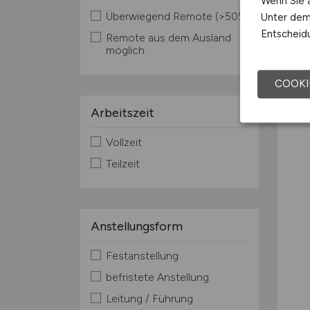
Wenn Sie a
Überwiegend Remote (>50%)
Unter dem 
Entscheidu
Remote aus dem Ausland
möglich
COOKI
Arbeitszeit
Vollzeit
Teilzeit
Anstellungsform
Festanstellung
befristete Anstellung
Leitung / Führung