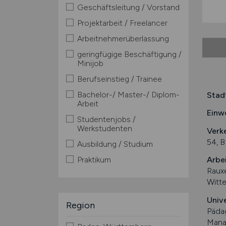
Geschäftsleitung / Vorstand
Projektarbeit / Freelancer
Arbeitnehmerüberlassung
geringfügige Beschäftigung /
Minijob
Berufseinstieg / Trainee
Bachelor-/ Master-/ Diplom-
Stad
Arbeit
Einw
Studentenjobs /
Werkstudenten
Verk
54, B
Ausbildung / Studium
Praktikum
Arbe
Rauxe
Witt
Univ
Region
Päda
Mana