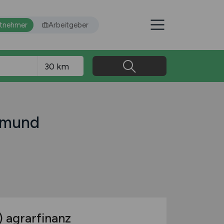
itnehmer
Arbeitgeber
rtmund
)
agrarfinanz