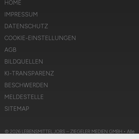
HOME
IMPRESSUM
DATENSCHUTZ
COOKIE-EINSTELLUNGEN
AGB
BILDQUELLEN
KI-TRANSPARENZ
BESCHWERDEN
MELDESTELLE
SITEMAP
© 2026 LEBENSMITTEL.JOBS – ZIEGELER MEDIEN GMBH • Alle
Rechte vorbehalten.