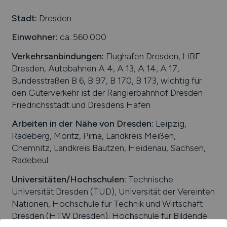
Medizin
Schweiz
Stadt:
Dresden
Molkereiprodukte
Europa
Non-Food
Einwohner:
ca. 560.000
International
Obst / Gemüse
Verkehrsanbindungen:
Flughafen Dresden, HBF
Öffentlicher Dienst / Verwaltung
Dresden, Autobahnen A 4, A 13, A 14, A 17,
Organisation / Verwaltung / Büro
Bundesstraßen B 6, B 97, B 170, B 173, wichtig für
den Güterverkehr ist der Rangierbahnhof Dresden-
Pharmazie / Chemie / Biotechnologie
Friedrichsstadt und Dresdens Hafen
Produktion / Herstellung
Qualitätssicherung
Arbeiten in der Nähe von
Dresden
:
Leipzig,
Radeberg, Moritz, Pirna, Landkreis Meißen,
Spirituosen / Wein / Sekt / Bier
Chemnitz, Landkreis Bautzen, Heidenau, Sachsen,
Süßwaren
Radebeul
Technik
Universitäten/Hochschulen:
Technische
Tiefkühlkost
Universität Dresden (TUD), Universität der Vereinten
Tiernahrung
Nationen, Hochschule für Technik und Wirtschaft
Trockenprodukte
Dresden (HTW Dresden), Hochschule für Bildende
Verkauf