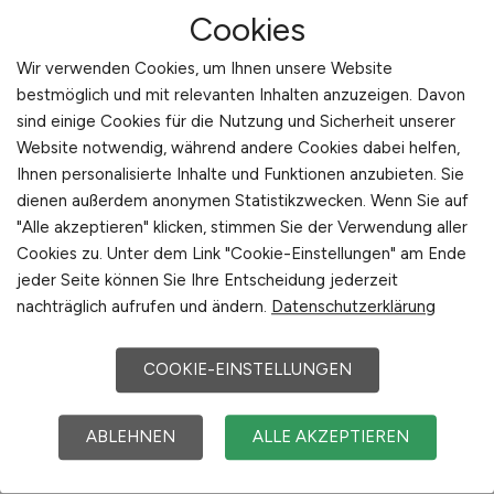
Künste, Dresden International University (DIU)
Cookies
Verpackung
Beliebte Jobs in
Vertrieb
Dresden
/Branchen
:
Informationstechnologie,
Wir verwenden Cookies, um Ihnen unsere Website
Sonstige
Pharmazie, Druckwesen, Verpackungstechnologie,
bestmöglich und mit relevanten Inhalten anzuzeigen. Davon
Elektrotechnik, Tourismus- und Kongresswirtschaft,
sind einige Cookies für die Nutzung und Sicherheit unserer
Biotechnologie, Einzelhandel, Flugzeugindustrie,
Website notwendig, während andere Cookies dabei helfen,
Kultur- und Kreativwirtschaft, Maschinen- und
Ihnen personalisierte Inhalte und Funktionen anzubieten. Sie
Anlagenbau, Ernährungswirtschaft, Mikroelektronik
dienen außerdem anonymen Statistikzwecken. Wenn Sie auf
"Alle akzeptieren" klicken, stimmen Sie der Verwendung aller
Beliebte Arbeitgeber in
Dresden
, die attraktive
Cookies zu. Unter dem Link "Cookie-Einstellungen" am Ende
Jobangebote bieten
:
Infineon, AOK, Dresdner
jeder Seite können Sie Ihre Entscheidung jederzeit
Verkehrsbetriebe AG, TU Dresden, Technische
nachträglich aufrufen und ändern.
Datenschutzerklärung
Werke Dresden GmbH, Prinovis GmbH & Co. KG,
SAP Deutschland AG & Co. KG, Elbe Flugzeugwerke
COOKIE-EINSTELLUNGEN
(Airbus Group), Ostsächsische Sparkasse Dresden,
Siemens AG, GlaxoSmithKLine Biologicals Dresden
(GSK Bio Dresden), DREWAG - Stadtwerke
ABLEHNEN
ALLE AKZEPTIEREN
Dresden GmbH, Globalfoundries Inc., T-Systems
Multimedia Solutions GmbH, VEM Sachsenwerk