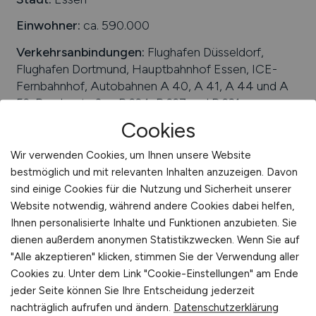
Verpackung
Einwohner:
ca. 590.000
Vertrieb
Verkehrsanbindungen:
Flughafen Düsseldorf,
Sonstige
Flughafen Dortmund, Hauptbahnhof Essen, ICE-
Fernbahnhof, Autobahnen A 40, A 41, A 44 und A
52, Bundesstraßen B 224, B 227 und B 231
Cookies
Arbeiten in der Nähe von
Essen
:
Nordrhein-
Westfalen, Gelsenkirchen, Mülheim an der Ruhr,
Wir verwenden Cookies, um Ihnen unsere Website
Oberhausen, Hattingen, Ratingen, Ruhrgebiet,
bestmöglich und mit relevanten Inhalten anzuzeigen. Davon
Gladbeck, Heiligenhaus, Velbert, Rhein-Ruhr,
sind einige Cookies für die Nutzung und Sicherheit unserer
Bochum, Bottrop
Website notwendig, während andere Cookies dabei helfen,
Universitäten/Hochschulen:
Universität Duisburg-
Ihnen personalisierte Inhalte und Funktionen anzubieten. Sie
Essen, FOM Hochschule für Oekonomie und
dienen außerdem anonymen Statistikzwecken. Wenn Sie auf
Management
"Alle akzeptieren" klicken, stimmen Sie der Verwendung aller
Cookies zu. Unter dem Link "Cookie-Einstellungen" am Ende
Beliebte Jobs in
Essen
/Branchen
:
Dienstleistungen,
jeder Seite können Sie Ihre Entscheidung jederzeit
Energiewirtschaft, Gesundheitswesen, Einzelhandel,
nachträglich aufrufen und ändern.
Datenschutzerklärung