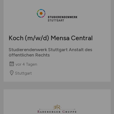
Medizin
Schweiz
Molkereiprodukte
Europa
Non-Food
International
Obst / Gemüse
Öffentlicher Dienst / Verwaltung
Koch
(m/w/d)
Mensa Central
Organisation / Verwaltung / Büro
Pharmazie / Chemie / Biotechnologie
Studierendenwerk Stuttgart Anstalt des
Produktion / Herstellung
öffentlichen Rechts
Qualitätssicherung
vor 4 Tagen
Spirituosen / Wein / Sekt / Bier
Stuttgart
Süßwaren
Technik
Tiefkühlkost
Tiernahrung
Trockenprodukte
Verkauf