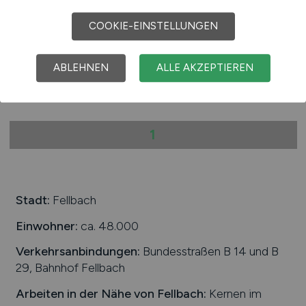
COOKIE-EINSTELLUNGEN
Hays
19.05.2026
ABLEHNEN
ALLE AKZEPTIEREN
Heilbronn
1
Stadt:
Fellbach
Einwohner:
ca. 48.000
Verkehrsanbindungen:
Bundesstraßen B 14 und B
29, Bahnhof Fellbach
Arbeiten in der Nähe von
Fellbach
:
Kernen im