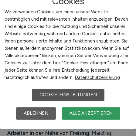
Cookies
Stiftung zusammen. tun.
Wir verwenden Cookies, um Ihnen unsere Website
29.07.2026
bestmöglich und mit relevanten Inhalten anzuzeigen. Davon
sind einige Cookies für die Nutzung und Sicherheit unserer
München
Website notwendig, während andere Cookies dabei helfen,
Ihnen personalisierte Inhalte und Funktionen anzubieten. Sie
dienen außerdem anonymen Statistikzwecken. Wenn Sie auf
1
"Alle akzeptieren" klicken, stimmen Sie der Verwendung aller
Cookies zu. Unter dem Link "Cookie-Einstellungen" am Ende
jeder Seite können Sie Ihre Entscheidung jederzeit
nachträglich aufrufen und ändern.
Datenschutzerklärung
Stadt:
Freising
COOKIE-EINSTELLUNGEN
Einwohner:
ca. 50.000
Verkehrsanbindungen:
Flughafen München,
ABLEHNEN
ALLE AKZEPTIEREN
Bundesautobahn A 92, Bundessstraß B 301, Bahnhof
Freising
Arbeiten in der Nähe von
Freising
:
Marzling,