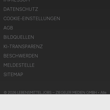
DATENSCHUTZ
COOKIE-EINSTELLUNGEN
AGB
BILDQUELLEN
KI-TRANSPARENZ
BESCHWERDEN
MELDESTELLE
SITEMAP
© 2026 LEBENSMITTEL.JOBS – ZIEGELER MEDIEN GMBH • Alle
Rechte vorbehalten.