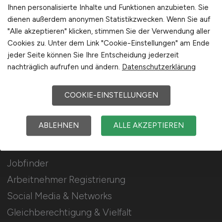
Stellenanzeigen schalten
Ihnen personalisierte Inhalte und Funktionen anzubieten. Sie
dienen außerdem anonymen Statistikzwecken. Wenn Sie auf
Mediadaten & Konditionen
"Alle akzeptieren" klicken, stimmen Sie der Verwendung aller
Arbeitgeber Seite
Cookies zu. Unter dem Link "Cookie-Einstellungen" am Ende
jeder Seite können Sie Ihre Entscheidung jederzeit
Arbeitgeber Kontakt
nachträglich aufrufen und ändern.
Datenschutzerklärung
Karrierenetzwerk
COOKIE-EINSTELLUNGEN
Für Arbeitnehmer
ABLEHNEN
ALLE AKZEPTIEREN
Lebensmittel Jobs suchen
Jobfinder
Arbeitnehmer Registrierung
Social Media & Networks
Gleichberechtigung & Vielfalt