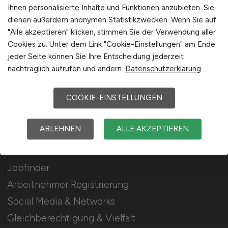
Stellenanzeigen schalten
Ihnen personalisierte Inhalte und Funktionen anzubieten. Sie
dienen außerdem anonymen Statistikzwecken. Wenn Sie auf
Mediadaten & Konditionen
"Alle akzeptieren" klicken, stimmen Sie der Verwendung aller
Arbeitgeber Seite
Cookies zu. Unter dem Link "Cookie-Einstellungen" am Ende
jeder Seite können Sie Ihre Entscheidung jederzeit
Arbeitgeber Kontakt
nachträglich aufrufen und ändern.
Datenschutzerklärung
Karrierenetzwerk
COOKIE-EINSTELLUNGEN
Für Arbeitnehmer
ABLEHNEN
ALLE AKZEPTIEREN
Lebensmittel Jobs suchen
Jobfinder
Arbeitnehmer Registrierung
Social Media & Networks
Gleichberechtigung & Vielfalt