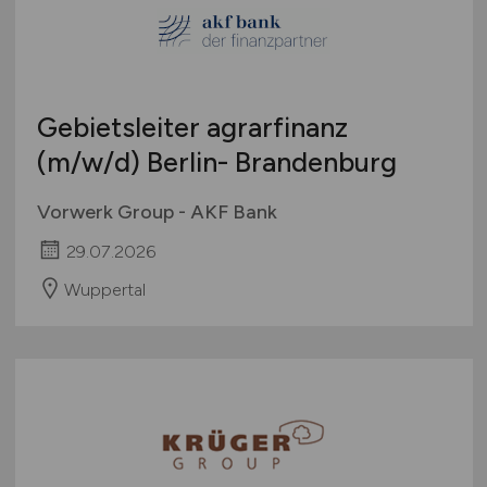
Medizin
Schweiz
Molkereiprodukte
Europa
Non-Food
International
Obst / Gemüse
Gebietsleiter agrarfinanz
Öffentlicher Dienst / Verwaltung
(m/w/d)
Berlin- Brandenburg
Organisation / Verwaltung / Büro
Pharmazie / Chemie / Biotechnologie
Vorwerk Group - AKF Bank
Produktion / Herstellung
29.07.2026
Qualitätssicherung
Wuppertal
Spirituosen / Wein / Sekt / Bier
Süßwaren
Technik
Tiefkühlkost
Tiernahrung
Trockenprodukte
Verkauf