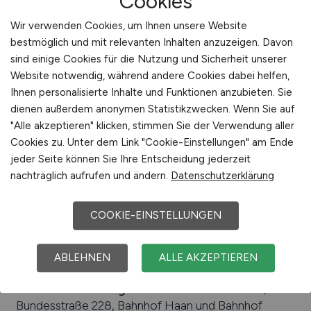
Cookies
Fachkraft für
Wir verwenden Cookies, um Ihnen unsere Website
Lebensmitteltechnik
(m/w/d)
bestmöglich und mit relevanten Inhalten anzuzeigen. Davon
sind einige Cookies für die Nutzung und Sicherheit unserer
Hays
Website notwendig, während andere Cookies dabei helfen,
27.01.2026
Ihnen personalisierte Inhalte und Funktionen anzubieten. Sie
dienen außerdem anonymen Statistikzwecken. Wenn Sie auf
Neuss
"Alle akzeptieren" klicken, stimmen Sie der Verwendung aller
Cookies zu. Unter dem Link "Cookie-Einstellungen" am Ende
jeder Seite können Sie Ihre Entscheidung jederzeit
1
nachträglich aufrufen und ändern.
Datenschutzerklärung
COOKIE-EINSTELLUNGEN
Stadt:
Haan
ABLEHNEN
ALLE AKZEPTIEREN
Einwohner:
ca. 32.000
Verkehrsanbindungen:
Bundesautobahn A 46,
Bundesstraße 228, Bahnhof Haan und Bahnhof