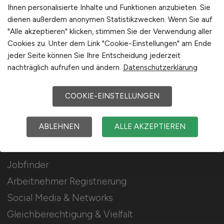
Stellenanzeigen schalten
Ihnen personalisierte Inhalte und Funktionen anzubieten. Sie
dienen außerdem anonymen Statistikzwecken. Wenn Sie auf
Mediadaten & Konditionen
"Alle akzeptieren" klicken, stimmen Sie der Verwendung aller
Arbeitgeber Seite
Cookies zu. Unter dem Link "Cookie-Einstellungen" am Ende
jeder Seite können Sie Ihre Entscheidung jederzeit
Arbeitgeber Kontakt
nachträglich aufrufen und ändern.
Datenschutzerklärung
Karrierenetzwerk
COOKIE-EINSTELLUNGEN
Für Arbeitnehmer
ABLEHNEN
ALLE AKZEPTIEREN
Lebensmittel Jobs suchen
Jobfinder
Arbeitnehmer Registrierung
Social Media & Networks
Gleichberechtigung & Vielfalt