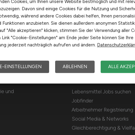
nden Cookies, um Ihnen unsere Website bestmöglich und mit rele
nzuzeigen. Davon sind einige Cookies für die Nutzung und Sicherh
otwendig, während andere Cookies dabei helfen, Ihnen personalisi
nd Funktionen anzubieten. Sie dienen außerdem anonymen Statisti
uf "Alle akzeptieren" klicken, stimmen Sie der Verwendung aller C
Link "Cookie-Einstellungen" am Ende jeder Seite können Sie Ihre
ng jederzeit nachträglich aufrufen und ändern.
Datenschutzerklä
E-EINSTELLUNGEN
ABLEHNEN
ALLE AKZEP
Für Arbeitnehmer
rie und
Lebensmittel Jobs suchen
Jobfinder
Arbeitnehmer Registrierung
Social Media & Networks
Gleichberechtigung & Vielfal