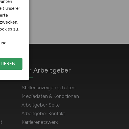
vanten
eit unserer
erte
kzwecken.
ookies zu.
rung
TIEREN
Für Arbeitgeber
Stellenanzeigen schalten
Mediadaten & Konditionen
Arbeitgeber Seite
Arbeitgeber Kontakt
t
Karrierenetzwerk