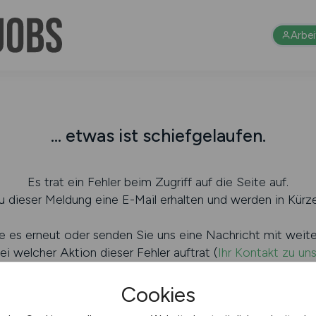
Arbe
... etwas ist schiefgelaufen.
Es trat ein Fehler beim Zugriff auf die Seite auf.
 dieser Meldung eine E-Mail erhalten und werden in Kürze
e es erneut oder senden Sie uns eine Nachricht mit weit
ei welcher Aktion dieser Fehler auftrat (
Ihr Kontakt zu un
Cookies