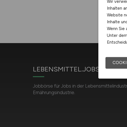
Wir verwe
Inhalten a
Website n
Inhalte u
Wenn Sie a
Unter dem 
Entscheidu
COOKI
LEBENSMITTEL.JOBS
Jobbörse für Jobs in der Lebensmittelindust
Ernährungsindustrie.