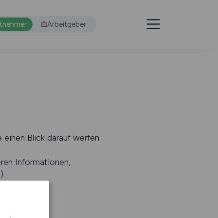
itnehmer
Arbeitgeber
 einen Blick darauf werfen.
eren Informationen,
s
).