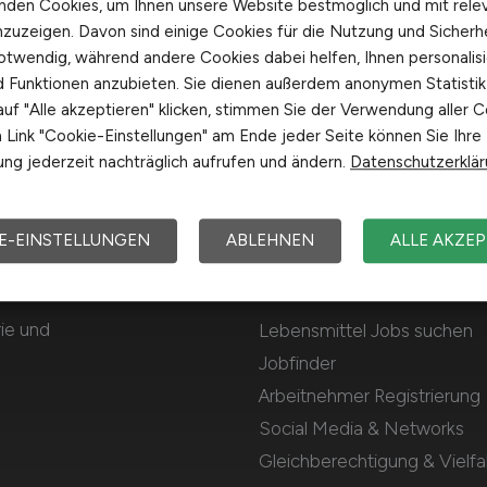
nden Cookies, um Ihnen unsere Website bestmöglich und mit rele
nzuzeigen. Davon sind einige Cookies für die Nutzung und Sicherh
otwendig, während andere Cookies dabei helfen, Ihnen personalisi
nd Funktionen anzubieten. Sie dienen außerdem anonymen Statisti
uf "Alle akzeptieren" klicken, stimmen Sie der Verwendung aller C
Link "Cookie-Einstellungen" am Ende jeder Seite können Sie Ihre
ng jederzeit nachträglich aufrufen und ändern.
Datenschutzerklä
E-EINSTELLUNGEN
ABLEHNEN
ALLE AKZEP
Für Arbeitnehmer
rie und
Lebensmittel Jobs suchen
Jobfinder
Arbeitnehmer Registrierung
Social Media & Networks
Gleichberechtigung & Vielfal