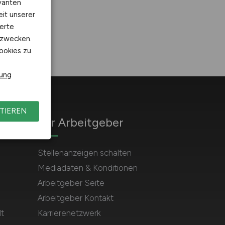
vanten
eit unserer
erte
kzwecken.
ookies zu.
rung
TIEREN
Für Arbeitgeber
Stellenanzeigen schalten
Mediadaten & Konditionen
Arbeitgeber Seite
Arbeitgeber Kontakt
t
Karrierenetzwerk