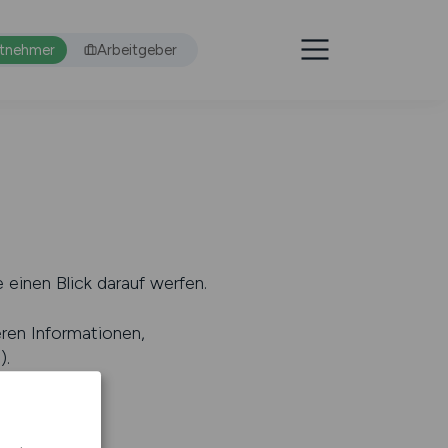
itnehmer
Arbeitgeber
 einen Blick darauf werfen.
eren Informationen,
s
).