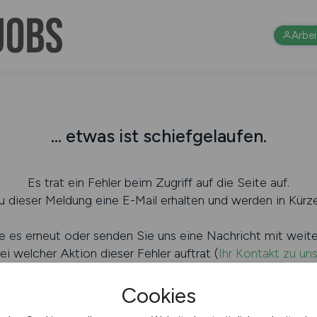
Arbe
... etwas ist schiefgelaufen.
Es trat ein Fehler beim Zugriff auf die Seite auf.
 dieser Meldung eine E-Mail erhalten und werden in Kürze
e es erneut oder senden Sie uns eine Nachricht mit weit
ei welcher Aktion dieser Fehler auftrat (
Ihr Kontakt zu un
Cookies