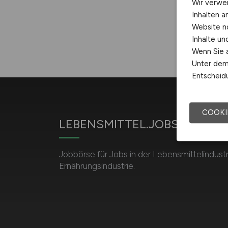
Wir verwe
Inhalten a
Website n
Inhalte u
Wenn Sie a
Unter dem 
Entscheidu
COOKI
LEBENSMITTEL.JOBS
Jobbörse für Jobs in der Lebensmittelindust
Ernährungsindustrie.