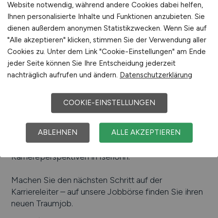
Website notwendig, während andere Cookies dabei helfen,
Beliebte Arbeitgeber in
Iserlohn
, die attraktive
Verpackung
Ihnen personalisierte Inhalte und Funktionen anzubieten. Sie
Jobangebote bieten
:
GGT Deutsche Gesellschaft
Vertrieb
dienen außerdem anonymen Statistikzwecken. Wenn Sie auf
für Gerontotechnik GmbH, Medice Arzneimittel
Sonstige
"Alle akzeptieren" klicken, stimmen Sie der Verwendung aller
Pütter GmbH & Co. KG, Durable Hunke & Jochheim
Cookies zu. Unter dem Link "Cookie-Einstellungen" am Ende
GmbH & Co. KG, Kirchhoff Witte GmbH, Aloys F.
jeder Seite können Sie Ihre Entscheidung jederzeit
Dornbracht GmbH & Co. KG, Evangelisches
nachträglich aufrufen und ändern.
Datenschutzerklärung
Krankenhaus Bethanien Iserlohn gGmbH, SCHMITZ
| WILA Schmitz-Leuchten GmbH, Thiele GmbH &
Co. KG, Momentive Letmathe
COOKIE-EINSTELLUNGEN
Einfach online aktuelle Stellenangebote in
Iserlohn
und Umgebung suchen. Informieren Sie sich auf
ABLEHNEN
ALLE AKZEPTIEREN
unserem Stellenmarkt über Jobangebote und
Karriereperspektiven in
Iserlohn
.
Machen Sie den nächsten Schritt auf der
Karriereleiter – auf unsere Jobbörse finden Sie ihren
neuen Traumjob.