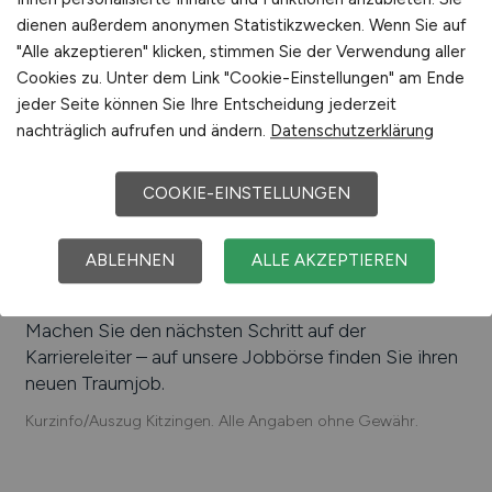
Beliebte Arbeitgeber in
Kitzingen
, die attraktive
Verpackung
dienen außerdem anonymen Statistikzwecken. Wenn Sie auf
Jobangebote bieten
:
Leoni Bordnetz-Systeme
"Alle akzeptieren" klicken, stimmen Sie der Verwendung aller
Vertrieb
GmbH, Klinik Kitzinger Land, GEA Brewery Systems
Cookies zu. Unter dem Link "Cookie-Einstellungen" am Ende
Sonstige
GmbH, Franken Guss GmbH & Co. KG, Mengler
jeder Seite können Sie Ihre Entscheidung jederzeit
GmbH, Extruform GmbH, F.S. Fehrer Automotive
nachträglich aufrufen und ändern.
Datenschutzerklärung
GmbH, MSM Maschinenbau GmbH
COOKIE-EINSTELLUNGEN
Einfach online aktuelle Stellenangebote in
Kitzingen
und Umgebung suchen. Informieren Sie sich auf
unserem Stellenmarkt über Jobangebote und
ABLEHNEN
ALLE AKZEPTIEREN
Karriereperspektiven in
Kitzingen
.
Machen Sie den nächsten Schritt auf der
Karriereleiter – auf unsere Jobbörse finden Sie ihren
neuen Traumjob.
Kurzinfo/Auszug Kitzingen. Alle Angaben ohne Gewähr.