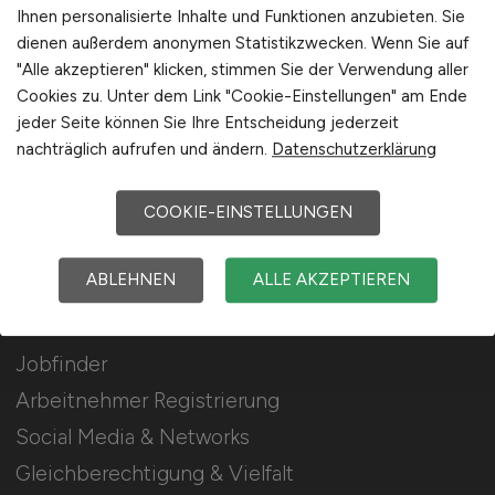
Stellenanzeigen schalten
Ihnen personalisierte Inhalte und Funktionen anzubieten. Sie
dienen außerdem anonymen Statistikzwecken. Wenn Sie auf
Mediadaten & Konditionen
"Alle akzeptieren" klicken, stimmen Sie der Verwendung aller
Arbeitgeber Seite
Cookies zu. Unter dem Link "Cookie-Einstellungen" am Ende
jeder Seite können Sie Ihre Entscheidung jederzeit
Arbeitgeber Kontakt
nachträglich aufrufen und ändern.
Datenschutzerklärung
Karrierenetzwerk
COOKIE-EINSTELLUNGEN
Für Arbeitnehmer
ABLEHNEN
ALLE AKZEPTIEREN
Lebensmittel Jobs suchen
Jobfinder
Arbeitnehmer Registrierung
Social Media & Networks
Gleichberechtigung & Vielfalt