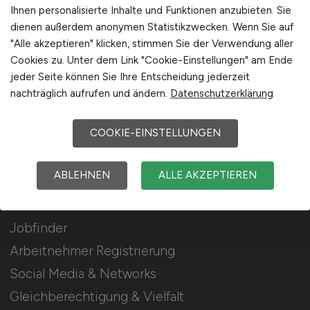
Stellenanzeigen schalten
Ihnen personalisierte Inhalte und Funktionen anzubieten. Sie
dienen außerdem anonymen Statistikzwecken. Wenn Sie auf
Mediadaten & Konditionen
"Alle akzeptieren" klicken, stimmen Sie der Verwendung aller
Arbeitgeber Seite
Cookies zu. Unter dem Link "Cookie-Einstellungen" am Ende
jeder Seite können Sie Ihre Entscheidung jederzeit
Arbeitgeber Kontakt
nachträglich aufrufen und ändern.
Datenschutzerklärung
Karrierenetzwerk
COOKIE-EINSTELLUNGEN
Für Arbeitnehmer
ABLEHNEN
ALLE AKZEPTIEREN
Lebensmittel Jobs suchen
Jobfinder
Arbeitnehmer Registrierung
Social Media & Networks
Gleichberechtigung & Vielfalt