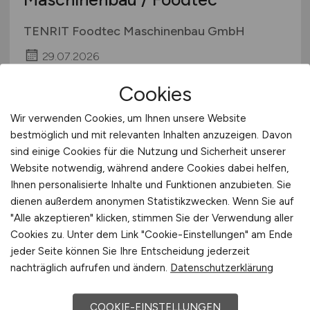
Verpackung
TENRIT Foodtec Maschinenbau GmbH
Vertrieb
29.07.2026
Sonstige
Schloß Holte-Stukenbrock
Cookies
Wir verwenden Cookies, um Ihnen unsere Website
bestmöglich und mit relevanten Inhalten anzuzeigen. Davon
sind einige Cookies für die Nutzung und Sicherheit unserer
Website notwendig, während andere Cookies dabei helfen,
Ihnen personalisierte Inhalte und Funktionen anzubieten. Sie
dienen außerdem anonymen Statistikzwecken. Wenn Sie auf
"Alle akzeptieren" klicken, stimmen Sie der Verwendung aller
Cookies zu. Unter dem Link "Cookie-Einstellungen" am Ende
Produktionshelfer / Metallhelfer /
jeder Seite können Sie Ihre Entscheidung jederzeit
Metallbauer
(m/w/d)
nachträglich aufrufen und ändern.
Datenschutzerklärung
Euroroll GmbH
COOKIE-EINSTELLUNGEN