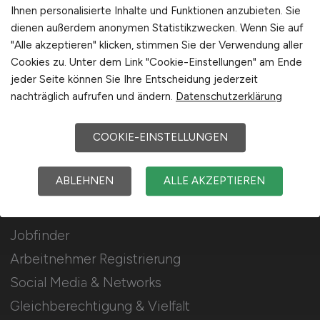
Stellenanzeigen schalten
Ihnen personalisierte Inhalte und Funktionen anzubieten. Sie
dienen außerdem anonymen Statistikzwecken. Wenn Sie auf
Mediadaten & Konditionen
"Alle akzeptieren" klicken, stimmen Sie der Verwendung aller
Arbeitgeber Seite
Cookies zu. Unter dem Link "Cookie-Einstellungen" am Ende
jeder Seite können Sie Ihre Entscheidung jederzeit
Arbeitgeber Kontakt
nachträglich aufrufen und ändern.
Datenschutzerklärung
Karrierenetzwerk
COOKIE-EINSTELLUNGEN
Für Arbeitnehmer
ABLEHNEN
ALLE AKZEPTIEREN
Lebensmittel Jobs suchen
Jobfinder
Arbeitnehmer Registrierung
Social Media & Networks
Gleichberechtigung & Vielfalt