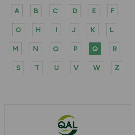
A
B
C
D
E
F
G
H
I
J
K
L
M
N
O
P
Q
R
S
T
U
V
W
Z