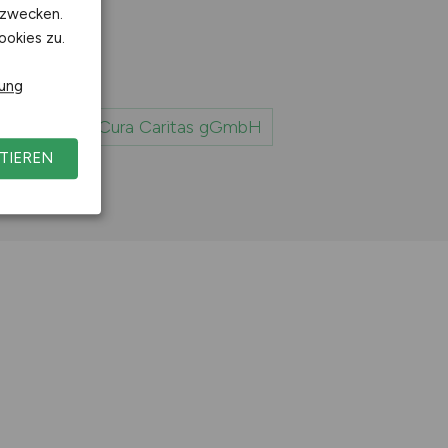
kzwecken.
ookies zu.
rung
Jobs bei Cura Caritas gGmbH
TIEREN