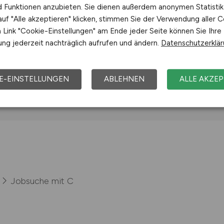
nd Funktionen anzubieten. Sie dienen außerdem anonymen Statisti
ernehmen
uf "Alle akzeptieren" klicken, stimmen Sie der Verwendung aller C
Link "Cookie-Einstellungen" am Ende jeder Seite können Sie Ihre
ng jederzeit nachträglich aufrufen und ändern.
Datenschutzerklä
obs bei Celler Land Frischgeflügel GmbH & Co. KG
E-EINSTELLUNGEN
ABLEHNEN
ALLE AKZEP
Jobsuche mit C