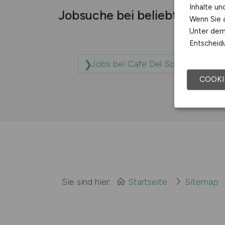
Inhalte u
Jobsuche bei beliebten Unt
Wenn Sie a
Unter dem 
Entscheidu
Jobs bei Cafe Del Sol
J
COOKI
Sie sind hier:
Startseite
Sitemap