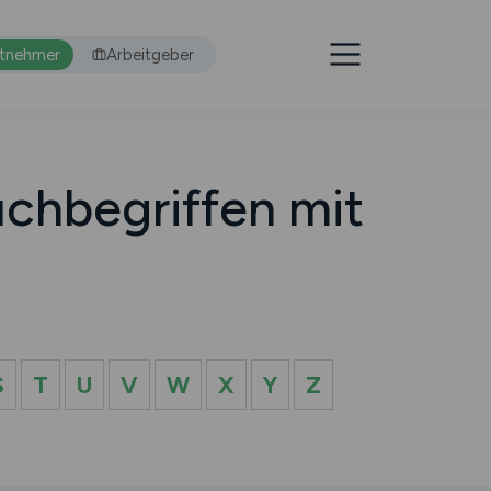
itnehmer
Arbeitgeber
chbegriffen mit
S
T
U
V
W
X
Y
Z