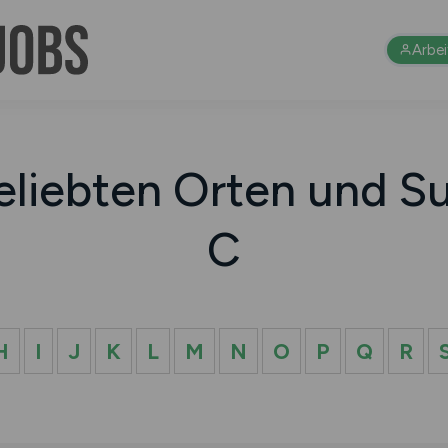
Arbe
eliebten Orten und Su
C
H
I
J
K
L
M
N
O
P
Q
R