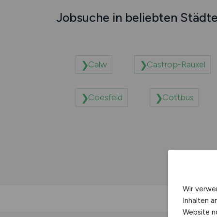
Jobsuche in beliebten Städt
Calw
Castrop-Rauxel
Coesfeld
Cottbus
Wir verwe
Inhalten a
Website n