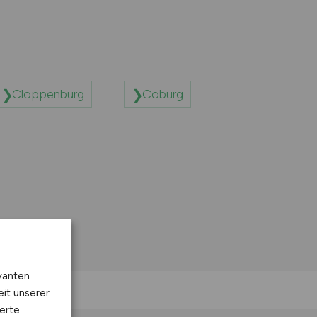
Cloppenburg
Coburg
vanten
eit unserer
erte