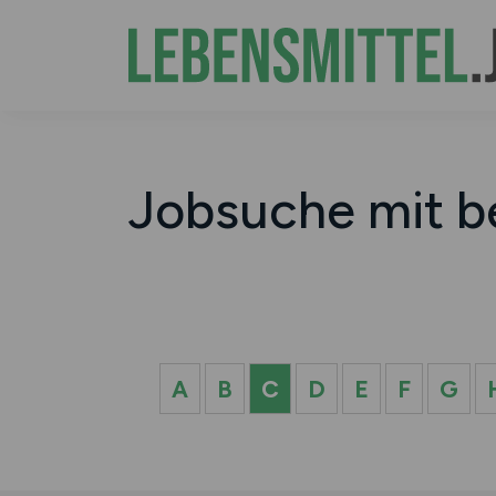
Jobsuche mit b
A
B
C
D
E
F
G