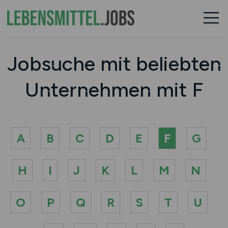
Jobsuche mit beliebten
Unternehmen mit F
A
B
C
D
E
F
G
H
I
J
K
L
M
N
O
P
Q
R
S
T
U