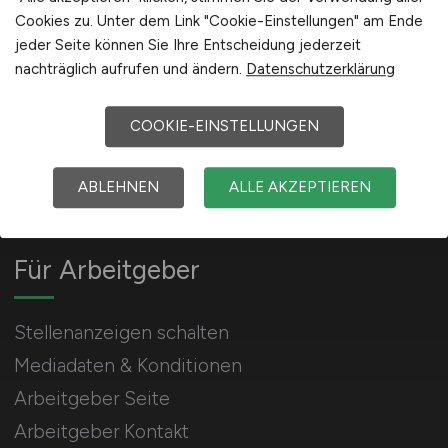
Cookies zu. Unter dem Link "Cookie-Einstellungen" am Ende
jeder Seite können Sie Ihre Entscheidung jederzeit
nachträglich aufrufen und ändern.
Datenschutzerklärung
LEBENSMITTEL.JOBS
COOKIE-EINSTELLUNGEN
Jobbörse für Jobs in der Lebensmittelindustrie
und Ernährungsindustrie.
ABLEHNEN
ALLE AKZEPTIEREN
Für Arbeitgeber
Stellenanzeigen schalten
Mediadaten & Konditionen
Arbeitgeber Seite
Arbeitgeber Kontakt