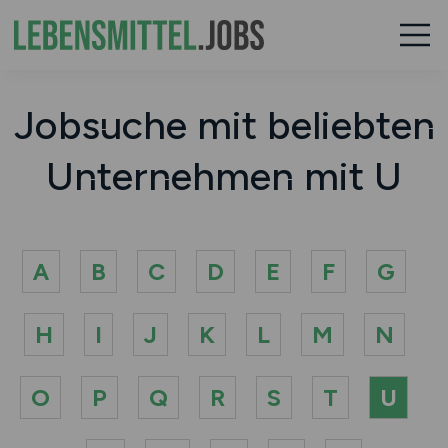
Jobsuche mit beliebten
Unternehmen mit U
A
B
C
D
E
F
G
H
I
J
K
L
M
N
O
P
Q
R
S
T
U